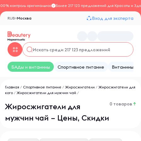
100% контроль оригинальности
Более 217 123 предложений для Красоты и Здо
Вход для эксперта
RUB
Москва
БАДы и витамины
Спортивное питание
Витамины
Главная
/
Спортивное питание
/
Жиросжигатели
/
Жиросжигатели для
кого
/
Жиросжигатели для мужчин чай
/
0 товаров
↑
Жиросжигатели для
мужчин чай – Цены, Скидки