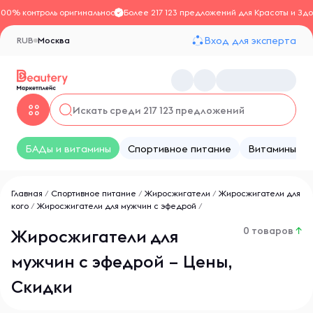
100% контроль оригинальности
Более 217 123 предложений для Красоты и Здо
Вход для эксперта
RUB
Москва
БАДы и витамины
Спортивное питание
Витамины
Главная
/
Спортивное питание
/
Жиросжигатели
/
Жиросжигатели для
кого
/
Жиросжигатели для мужчин с эфедрой
/
0 товаров
↑
Жиросжигатели для
мужчин с эфедрой – Цены,
Скидки