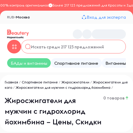
100% контроль оригинальности
Более 217 123 предложений для Красоты и Здо
Вход для эксперта
RUB
Москва
БАДы и витамины
Спортивное питание
Витамины
Главная
/
Спортивное питание
/
Жиросжигатели
/
Жиросжигатели для
кого
/
Жиросжигатели для мужчин с гидрохлорид йохимбина
/
0 товаров
↑
Жиросжигатели для
мужчин с гидрохлорид
йохимбина – Цены, Скидки