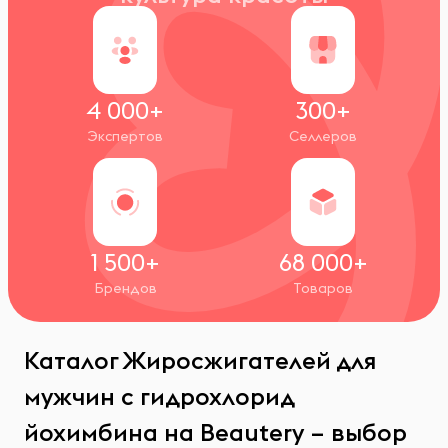
4 000+
300+
Экспертов
Селлеров
1 500+
68 000+
Брендов
Товаров
Каталог Жиросжигателей для
мужчин с гидрохлорид
йохимбина на Beautery – выбор