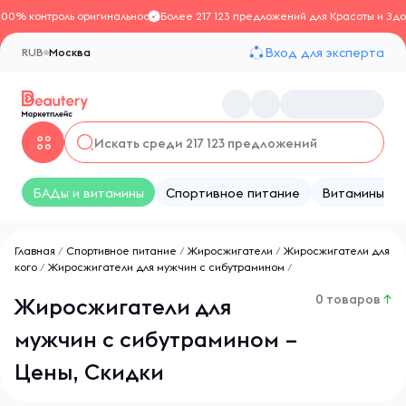
100% контроль оригинальности
Более 217 123 предложений для Красоты и Здо
Вход для эксперта
RUB
Москва
БАДы и витамины
Спортивное питание
Витамины
Главная
/
Спортивное питание
/
Жиросжигатели
/
Жиросжигатели для
кого
/
Жиросжигатели для мужчин с сибутрамином
/
0 товаров
↑
Жиросжигатели для
мужчин с сибутрамином –
Цены, Скидки