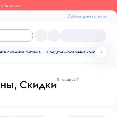
 и Здоровья
Вход для эксперта
нкциональное питание
Предтренировочные комплексы
Те
0 товаров
↑
ны, Скидки