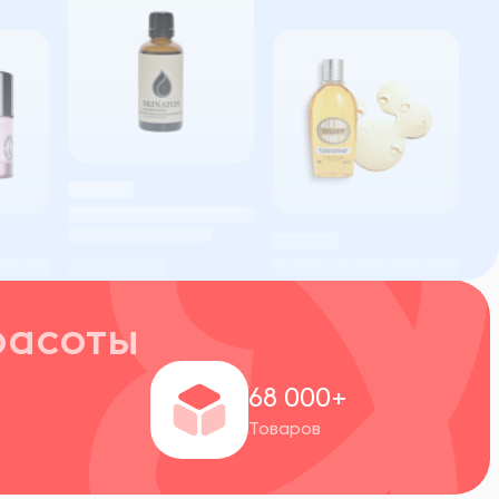
расоты
+
68 000+
Товаров