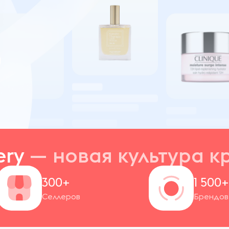
ery
— новая
культура к
300+
1 500
Селлеров
Брендов