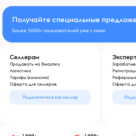
Получайте специальные предложе
Более 5000+ пользователей уже с нами
Селлерам
Экспер
Продавать на Beautery
Зарабатыв
Логистика
Регистраци
Тарифы (комиссии)
Реферальн
Оферта для селлеров
Оферта дл
Подключиться как селлер
Подк
1 000+
1 000+