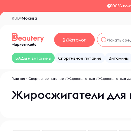
100% кон
RUB
Москва
Каталог
БАДы и витамины
Спортивное питание
Витамины
Главная
/
Спортивное питание
/
Жиросжигатели
/
Жиросжигатели дл
Жиросжигатели для 