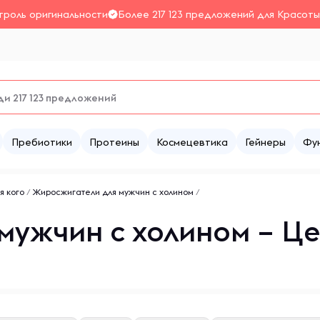
троль оригинальности
Более 217 123 предложений для Красоты
Пребиотики
Протеины
Космецевтика
Гейнеры
Фу
я кого
/
Жиросжигатели для мужчин с холином
/
мужчин с холином – Це