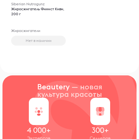
Siberian Nutrogunz
Жиросжигатель Финист Киви,
200 г
Жиросжигатели
Нет в наличии
Beautery
— новая
культура красоты
4 000+
300+
Экспертов
Селлеров