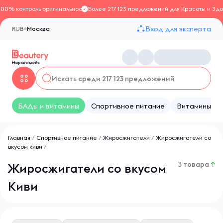
100% контроль оригинальности
Более 217 123 предложений для Красоты и Здо
Вход для эксперта
RUB
Москва
БАДы и витамины
Спортивное питание
Витамины
Главная
/
Спортивное питание
/
Жиросжигатели
/
Жиросжигатели со
вкусом киви
/
3 товара
↑
Жиросжигатели со вкусом
Киви