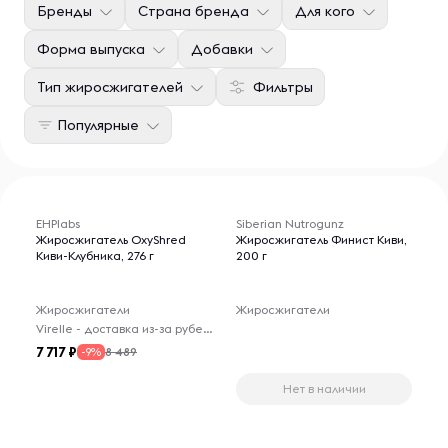
Бренды
Страна бренда
Для кого
Форма выпуска
Добавки
Тип жиросжигателей
Фильтры
Популярные
EHPlabs
Siberian Nutrogunz
Жиросжигатель OxyShred
Жиросжигатель Финист Киви,
Киви-Клубника, 276 г
200 г
Жиросжигатели
Жиросжигатели
Virelle - доставка из-за рубежа
7 717
8 489
-9%
Нет в наличии