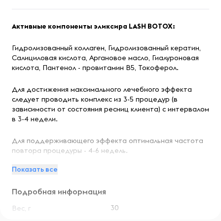
Активные компоненты эликсира LASH BOTOX:
Гидролизованный коллаген, Гидролизованный кератин,
Салициловая кислота, Аргановое масло, Гиалуроновая
кислота, Пантенол - провитамин B5, Токоферол.
Для достижения максимального лечебного эффекта
следует проводить комплекс из 3-5 процедур (в
зависимости от состояния ресниц клиента) с интервалом
в 3-4 недели.
Для поддерживающего эффекта оптимальная частота
повтора процедуры - 4-6 недель.
Показать все
Накопительный эффект ботокса ресниц:- После первой
процедуры объем и длина ресниц увеличиваются на
Подробная информация
40%.- Каждая новая процедура усиливает
декоративный эффект на 10-15%.- Серия SPA-процедур
30
Вес, г
увеличивает объем и длину ресниц до 60-70% от