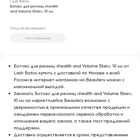
Lash Botox
участки в структуре, другими словами, выступает т.н.
Ботокс для ресниц «health
экзоскелетом для ресниц.
and Volume Elixir», 10 мл
Regenerating Booster рекомендуется в работе с
Уход за ресницами
плотными и тяжелыми ресницами, имеющими
незначительные повреждения. Благодаря кремовой
Нет в наличии
текстуре бустер быстро впитывается, и дополнительно
не утяжеляет ресницы, завиток не опускается.
Ботокс для ресниц «health and Volume Elixir», 10 мл от
Lash Botox купить с доставкой по Москве и всей
России в интернет-магазинах на Beautery можно с
максимальной выгодой.
Заказать Ботокс для ресниц «health and Volume Elixir»,
10 мл на маркетплейсе Beautery возможно с
уверенностью в оригинальном качестве продукции и
ожиданием первоклассного сервиса обработки и
исполнения вашего заказа, а также пост-продажной
поддержки.
Доставка осуществляется в сроки, представленные