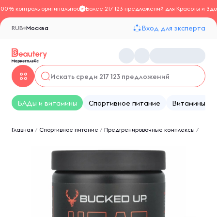
100% контроль оригинальности
Более 217 123 предложений для Красоты и Здо
Вход для эксперта
RUB
Москва
БАДы и витамины
Спортивное питание
Витамины
Главная
/
Спортивное питание
/
Предтренировочные комплексы
/