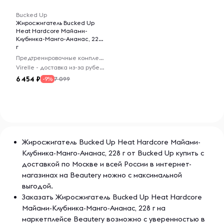
взрослых людей в возрасте 18 лет и старше. Перед
началом применения во время беременности, кормления
Bucked Up
грудью, приема лекарств, если вы находитесь в группе
Жиросжигатель Bucked Up
Heat Hardcore Майами-
риска или лечитесь от какого-либо заболевания,
Клубника-Манго-Ананас, 228
проконсультируйтесь с врачом. При возникновении
г
нежелательной реакции следует прекратить
Предтренировочные комплексы
использование. Хранить в сухом и прохладном месте.
Virelle - доставка из-за рубежа
Хранить в недоступном для детей месте.
6 454
7 099
-9%
Жиросжигатель Bucked Up Heat Hardcore Майами-
Клубника-Манго-Ананас, 228 г от Bucked Up купить с
доставкой по Москве и всей России в интернет-
магазинах на Beautery можно с максимальной
выгодой.
Заказать Жиросжигатель Bucked Up Heat Hardcore
Майами-Клубника-Манго-Ананас, 228 г на
маркетплейсе Beautery возможно с уверенностью в