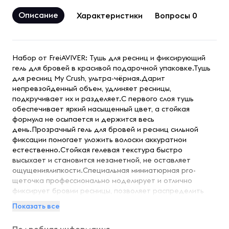
Описание
Характеристики
Вопросы 0
Набор от FreiAVIVER: Тушь для ресниц и фиксирующий
гель для бровей в красивой подарочной упаковке.Тушь
для ресниц My Crush, ультра-чёрная.Дарит
непревзойденный объем, удлиняет ресницы,
подкручивает их и разделяет.С первого слоя тушь
обеспечивает яркий насыщенный цвет, а стойкая
формула не осыпается и держится весь
день.Прозрачный гель для бровей и ресниц сильной
фиксации помогает уложить волоски аккуратнои
естественно.Стойкая гелевая текстура быстро
высыхает и становится незаметной, не оставляет
ощущениялипкости.Специальная миниатюрная pro-
щеточка профессионально моделирует и отлично
фиксирует бровии ресницы, позволяет распределить
гель равномерно и невесомо, а также получить
Показать все
сильнуюфиксацию волосков.