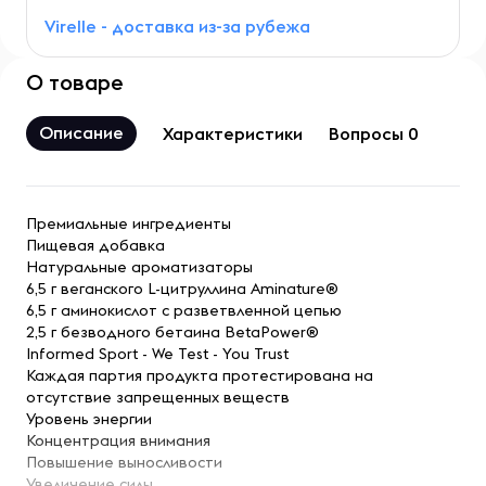
Virelle - доставка из-за рубежа
О товаре
Описание
Характеристики
Вопросы 0
Премиальные ингредиенты
Пищевая добавка
Натуральные ароматизаторы
6,5 г веганского L-цитруллина Aminature®
6,5 г аминокислот с разветвленной цепью
2,5 г безводного бетаина BetaPower®
Informed Sport - We Test - You Trust
Каждая партия продукта протестирована на
отсутствие запрещенных веществ
Уровень энергии
Концентрация внимания
Повышение выносливости
Увеличение силы