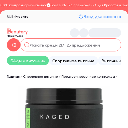
100% контроль оригинальности
Более 217 123 предложений для Красоты и Здо
Вход для эксперта
RUB
Москва
БАДы и витамины
Спортивное питание
Витамины
Главная
/
Спортивное питание
/
Предтренировочные комплексы
/