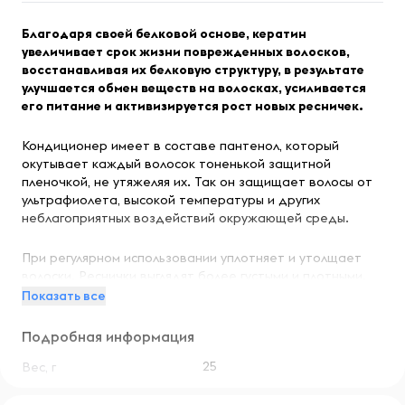
Благодаря своей белковой основе, кератин
увеличивает срок жизни поврежденных волосков,
восстанавливая их белковую структуру, в результате
улучшается обмен веществ на волосках, усиливается
его питание и активизируется рост новых ресничек.
Кондиционер имеет в составе пантенол, который
окутывает каждый волосок тоненькой защитной
пленочкой, не утяжеляя их. Так он защищает волосы от
ультрафиолета, высокой температуры и других
неблагоприятных воздействий окружающей среды.
При регулярном использовании уплотняет и утолщает
волоски. Реснички выглядят более густыми и плотными.
Показать все
Используйте после процедуры ламинирования ресниц, а
также в качестве домашнего ухода.
Подробная информация
25
Вес, г