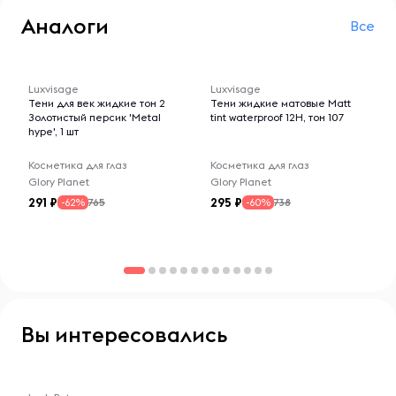
Аналоги
Все
-- : -- : --
-- : -- : --
Luxvisage
Luxvisage
Тени для век жидкие тон 2
Тени жидкие матовые Matt
Золотистый персик 'Metal
tint waterproof 12H, тон 107
hype', 1 шт
Косметика для глаз
Косметика для глаз
Glory Planet
Glory Planet
291
295
765
738
-62%
-60%
Вы интересовались
-- : -- : --