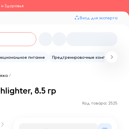
 и Здоровья
Вход для эксперта
нкциональное питание
Предтренировочные комплексы
Те
ияжа
/
ighter, 8.5 гр
Код товара: 2525