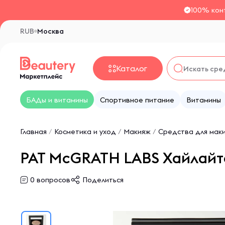
100% кон
RUB
Москва
Каталог
БАДы и витамины
Спортивное питание
Витамины
Главная
/
Косметика и уход
/
Макияж
/
Средства для мак
PAT McGRATH LABS Хайлайтер -
0
вопросов
Поделиться