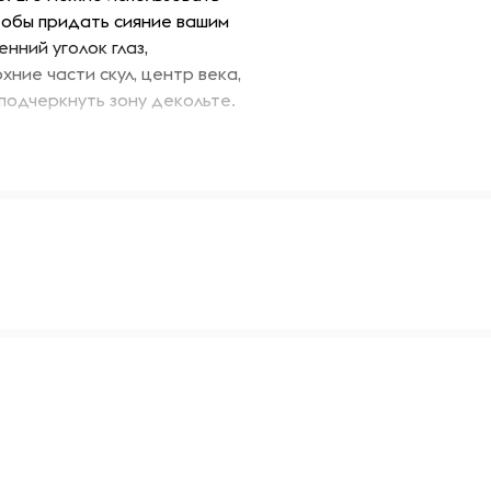
чтобы придать сияние вашим
нний уголок глаз,
ние части скул, центр века,
подчеркнуть зону декольте.
шампанского.