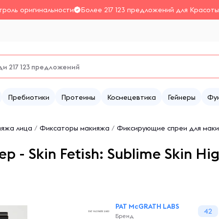
троль оригинальности
Более 217 123 предложений для Красоты
Пребиотики
Протеины
Космецевтика
Гейнеры
Фу
ияжа лица
/
Фиксаторы макияжа
/
Фиксирующие спреи для мак
 Skin Fetish: Sublime Skin Highl
PAT McGRATH LABS
42
Бренд