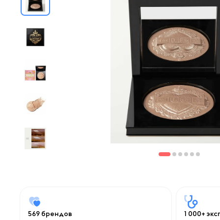
569 брендов
1 000+ эк