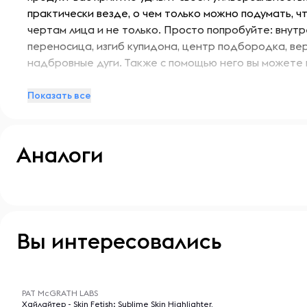
практически везде, о чем только можно подумать, 
чертам лица и не только. Просто попробуйте: внутре
переносица, изгиб купидона, центр подбородка, верх
надбровные дуги. Также с помощью него вы можете 
Venusian Nude - это нюдовый оттенок золотистого 
Показать все
Не содержит парабенов, фталатов, сульфатов.
Аналоги
Вес продукта: 8.5 гр.
Вы интересовались
-- : -- : --
PAT McGRATH LABS
Хайлайтер - Skin Fetish: Sublime Skin Highlighter,