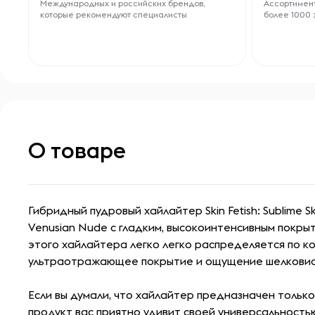
Международных и российских брендов,
Ассортимент
которые рекомендуют специалисты
более 1000 
О товаре
Гибридный пудровый хайлайтер Skin Fetish: Sublime Sk
Venusian Nude с гладким, высокоинтенсивным покры
этого хайлайтера легко легко распределяется по ко
ультраотражающее покрытие и ощущение шелковис
Если вы думали, что хайлайтер предназначен только 
продукт вас приятно удивит своей универсальность