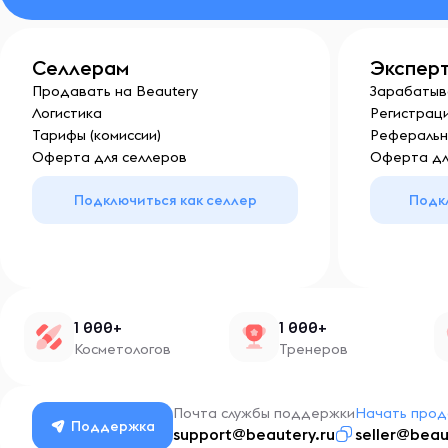
Селлерам
Экспер
Продавать на Beautery
Зарабатыв
Логистика
Регистраци
Тарифы (комиссии)
Реферальн
Оферта для селлеров
Оферта дл
Подключиться как селлер
Подк
1 000+
1 000+
Косметологов
Тренеров
Почта службы поддержки
Начать прод
Поддержка
support@beautery.ru
seller@beau