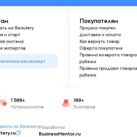
там
Покупателям
ать на Beautery
Процесс покупки
я и старт
Доставка и оплата
ая система
Как вернуть товар
я экспертов
Оферта покупателя
Правила возврата товара 
лючиться как эксперт
рубежа
Правила продажи товаров
рубежа
1 500+
100+
Нутрициологов
Блоггеров
авать на Beautery
Разработка
tery.ru
BusinessMentor.ru