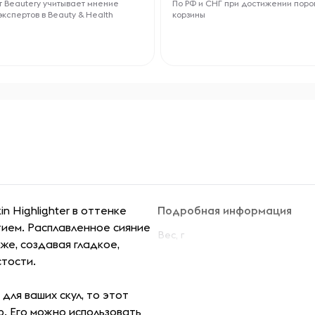
 Beautery учитывает мнение
По РФ и СНГ при достижении поро
экспертов в Beauty & Health
корзины
in Highlighter в оттенке
Подробная информация
тием. Расплавленное сияние
Вес, г
же, создавая гладкое,
тости.
для ваших скул, то этот
ю. Его можно использовать