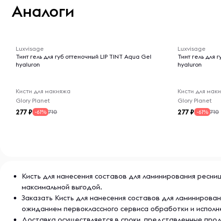
Аналоги
-- : -- : --
-- : -- : --
Luxvisage
Luxvisage
Тинт гель для губ оттеночный LIP TINT Aqua Gel
Тинт гель для 
hyaluron
hyaluron
Кисти для макияжа
Кисти для мак
Glory Planet
Glory Planet
277
277
710
710
-61%
-61%
Кисть для нанесения составов для ламинирования ресниц 
максимальной выгодой.
Заказать Кисть для нанесения составов для ламинирован
ожиданием первоклассного сервиса обработки и исполн
Доставка осуществляется в сроки, представленные прод