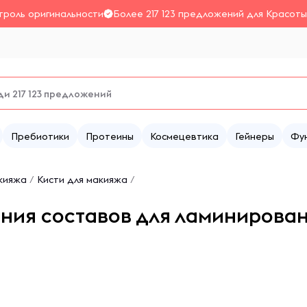
троль оригинальности
Более 217 123 предложений для Красоты
Пребиотики
Протеины
Космецевтика
Гейнеры
Фу
кияжа
/
Кисти для макияжа
/
ения составов для ламинировани