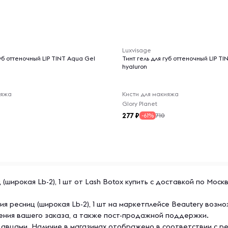
-- : -- : --
Luxvisage
губ оттеночный LIP TINT Aqua Gel
Тинт гель для губ оттеночный LIP T
hyaluron
ияжа
Кисти для макияжа
Glory Planet
277
710
-61%
(широкая Lb-2), 1 шт от Lash Botox купить с доставкой по Моск
ия ресниц (широкая Lb-2), 1 шт на маркетплейсе Beautery возм
ения вашего заказа, а также пост-продажной поддержки.
авцами. Наличие в магазинах отображено в соответствии с р