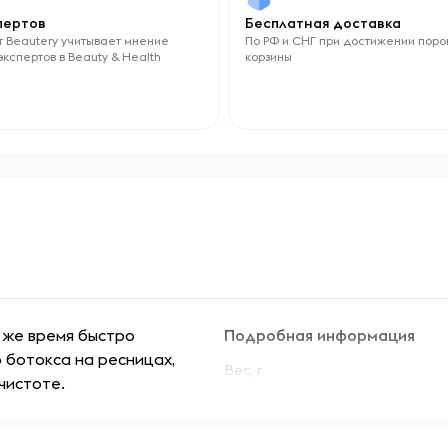
спертов
Бесплатная доставка
 Beautery учитывает мнение
По РФ и СНГ при достижении поро
экспертов в Beauty & Health
корзины
о же время быстро
Подробная информация
 ботокса на ресницах,
Вес, г
чистоте.