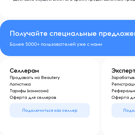
Получайте специальные предложе
Более 5000+ пользователей уже с нами
Селлерам
Экспер
Продавать на Beautery
Зарабатыв
Логистика
Регистраци
Тарифы (комиссии)
Реферальн
Оферта для селлеров
Оферта дл
Подключиться как селлер
Подк