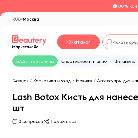
100% кон
RUB
Москва
Каталог
БАДы и витамины
Спортивное питание
Витамины
Главная
/
Косметика и уход
/
Макияж
/
Аксессуары для ма
Lash Botox Кисть для нанес
шт
0
вопросов
Поделиться