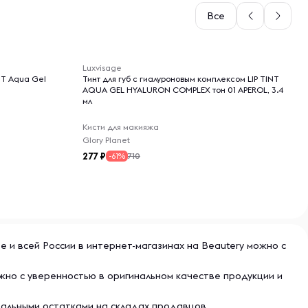
Все
-- : -- : --
Luxvisage
INT Aqua Gel
Тинт для губ с гиалуроновым комплексом LIP TINT
AQUA GEL HYALURON COMPLEX тон 01 APEROL, 3.4
мл
Кисти для макияжа
Glory Planet
277
710
-61%
ве и всей России в интернет-магазинах на Beautery можно с
ожно с уверенностью в оригинальном качестве продукции и
еальными остатками на складах продавцов.