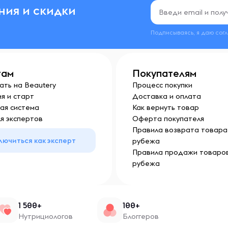
ния и скидки
Подписываясь, я даю сог
там
Покупателям
ать на Beautery
Процесс покупки
я и старт
Доставка и оплата
ая система
Как вернуть товар
я экспертов
Оферта покупателя
Правила возврата товара 
лючиться как эксперт
рубежа
Правила продажи товаров
рубежа
1 500+
100+
Нутрициологов
Блоггеров