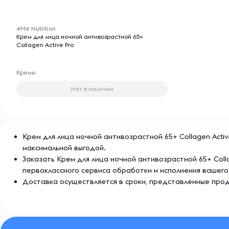
продуктами уходовой косметики линии Клэр: гель до
-- : -- : --
дневной крем, тоник и гель для кожи вокруг глаз. С
4Me Nutrition
бренда вы сможете собрать подарочный косметиче
Крем для лица ночной антивозрастной 65+
Collagen Active Pro
праздник для женщин, девушек и мужчин.
Кремы
Нет в наличии
Крем для лица ночной антивозрастной 65+ Collagen Activ
максимальной выгодой.
Заказать Крем для лица ночной антивозрастной 65+ Coll
первоклассного сервиса обработки и исполнения вашего
Доставка осуществляется в сроки, представленные прод