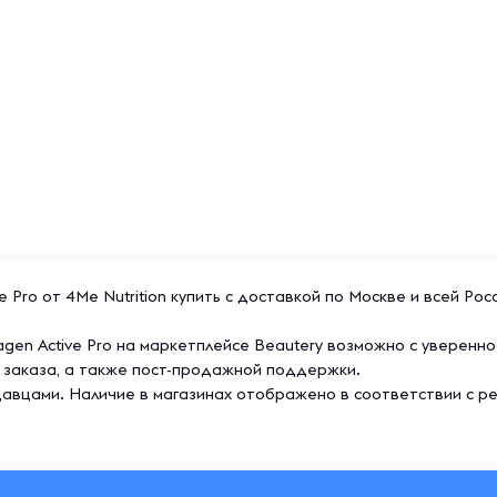
я умывания, сыворотка,
 помощью продуктов данного
ский набор на любой
e Pro от 4Me Nutrition купить с доставкой по Москве и всей Ро
agen Active Pro на маркетплейсе Beautery возможно с уверен
 заказа, а также пост-продажной поддержки.
авцами. Наличие в магазинах отображено в соответствии с р