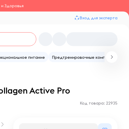
 и Здоровья
Вход для эксперта
нкциональное питание
Предтренировочные комплексы
Те
llagen Active Pro
Код товара: 22935