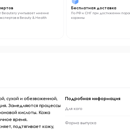
спертов
Бесплатная доставка
 Beautery учитывает мнение
По РФ и СНГ при достижении поро
экспертов в Beauty & Health
корзины
ой, сухой и обезвоженной,
Подробная информация
ация. Замедляются процессы
Для кого
роновой кислоты. Кожа
очное время.
Форма выпуска
няет, подтягивает кожу,