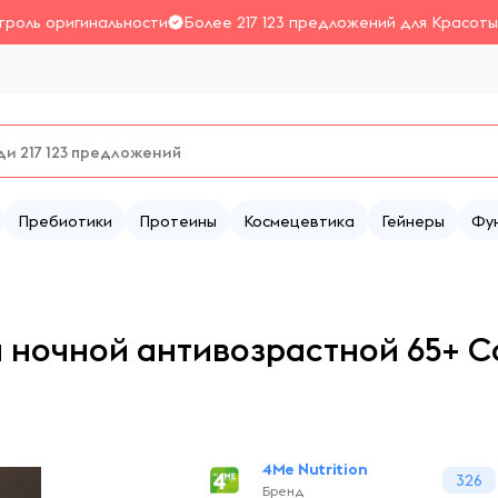
троль оригинальности
Более 217 123 предложений для Красоты
Пребиотики
Протеины
Космецевтика
Гейнеры
Фу
 ночной антивозрастной 65+ Co
4Me Nutrition
326
Бренд