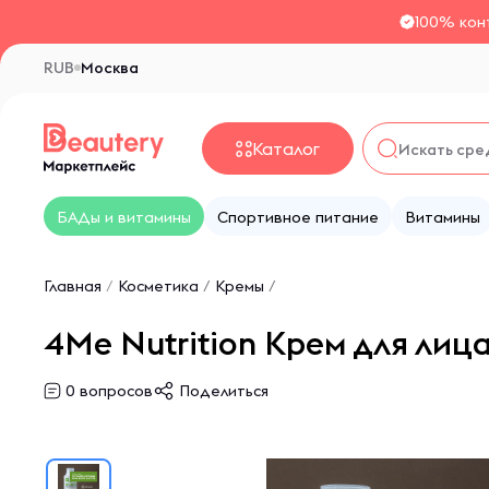
100% кон
RUB
Москва
Каталог
БАДы и витамины
Спортивное питание
Витамины
Главная
/
Косметика
/
Кремы
/
4Me Nutrition Крем для лица
0
вопросов
Поделиться