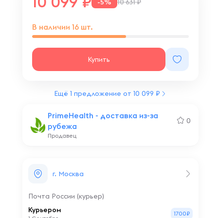
10 099
-5%
10 631 ₽
В наличии
16
шт.
Купить
Ещё 1 предложение от 10 099 ₽
PrimeHealth - доставка из-за
0
рубежа
Продавец
г. Москва
Почта России (курьер)
Курьером
1700₽