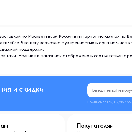
ых солнечных лучей и
закрывать, чтобы сохранить
с доставкой по Москве и всей России в интернет-магазинах на B
ркетплейсе Beautery возможно с уверенностью в оригинальном
продажной поддержки.
авцами. Наличие в магазинах отображено в соответствии с р
ния и скидки
Подписываясь, я даю сог
там
Покупателям