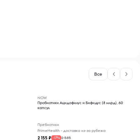
Все
-- : -- : --
NOW
Пробиотики Ацидофилус и Бифидус (8 млрд), 60
капсул
Пребиотики
PrimeHealth - доставка из-за рубежа
2 155
2 585
-17%