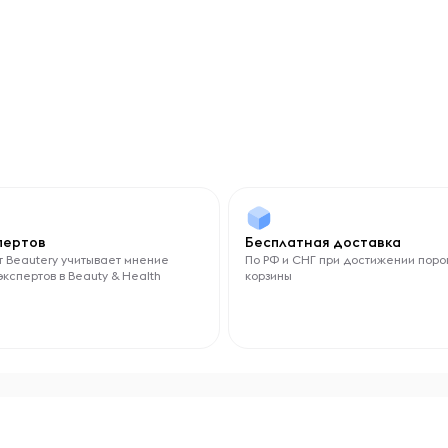
спертов
Бесплатная доставка
 Beautery учитывает мнение
По РФ и СНГ при достижении поро
экспертов в Beauty & Health
корзины