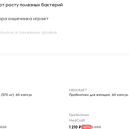
т росту полезных бактерий
ра кишечника играет
омочь в снижении уровня
ю сердечно-сосудистой
тики способствуют лучшему
ребиотики могут помочь в
для людей с
-- : -- : --
MEDCRAFT
(570 мг), 60 капсул
Пробиотики для женщин, 60 капсул
тся, что делает их
подходит для ежедневного
Пребиотики
х в рационе или образе
MedCraft
1 210
 020
3 000
-60%