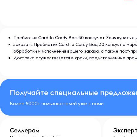
Условия хранения:
Хранить в сухом и прохладном месте, вдали от прям
источников влаги. После открытия упаковки плотно 
свежесть и эффективность продукта.
Пребиотик Card-Io Cardy Bac, 30 капсул от Zeus купить 
Заказать Пребиотик Card-Io Cardy Bac, 30 капсул на ма
обработки и исполнения вашего заказа, а также пост-
Доставка осуществляется в сроки, представленные прод
Получайте специальные предложе
Более 5000+ пользователей уже с нами
Селлерам
Экспер