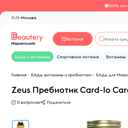
100% кон
RUB
Москва
Каталог
БАДы и витамины
Спортивное питание
Витамины
Главная
/
БАДы, витамины и пробиотики
/
БАДы для Микр
Zeus Пребиотик Card-Io Card
0
вопросов
Поделиться