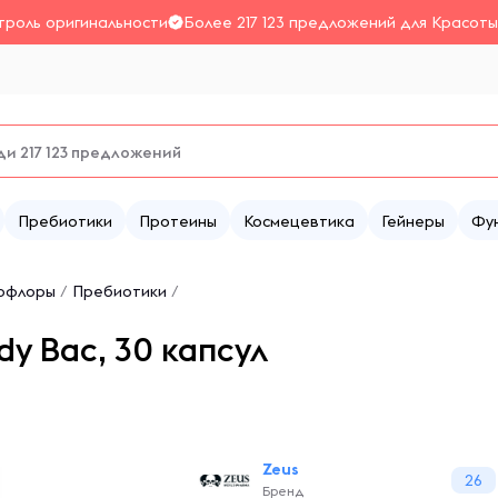
троль оригинальности
Более 217 123 предложений для Красоты
Пребиотики
Протеины
Космецевтика
Гейнеры
Фу
офлоры
/
Пребиотики
/
y Bac, 30 капсул
Zeus
26
Бренд