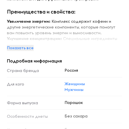
Преимущества и свойства:
Увеличение энергии:
Комплекс содержит кофеин и
другие энергетические компоненты, которые помогут
вам повысить уровень энергии и выносливости.
Улучшение концентрации:
Специальные ингредиенты
способствуют улучшению концентрации и фокуса во
Показать все
время тренировок.
Поддержка мышечного роста:
Формула обогащена
Подробная информация
аминокислотами, которые способствуют
восстановлению и росту мышечной массы.
Россия
Страна бренда
Снижение усталости:
Комплекс помогает уменьшить
чувство усталости, позволяя вам тренироваться дольше
Женщины
Для кого
и интенсивнее.
Мужчины
Вкусный и освежающий:
Тропический пунш обладает
ярким и освежающим вкусом, который сделает ваш
тренировочный процесс более приятным.
Порошок
Форма выпуска
Особенности:
Без сахара
Особенности диеты
Предтренировочный комплекс Тропический пунш легко