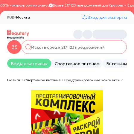
100% контроль оригинальности
Более 217 123 предложений для Красоты и Здо
Вход для эксперта
RUB
Москва
БАДы и витамины
Спортивное питание
Витамины
Главная
/
Спортивное питание
/
Предтренировочные комплексы
/