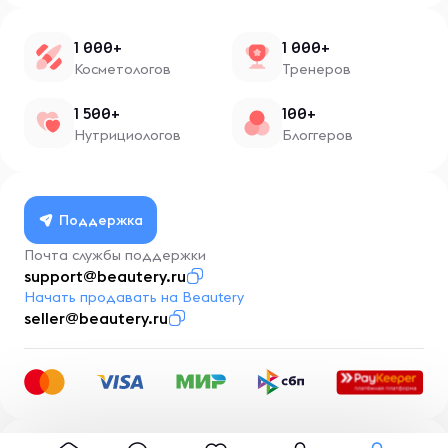
1 000+
1 000+
Косметологов
Тренеров
1 500+
100+
Нутрициологов
Блоггеров
Поддержка
Почта службы поддержки
support@beautery.ru
Начать продавать на Beautery
seller@beautery.ru