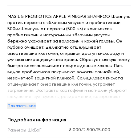
MASIL 5 PROBIOTICS APPLE VINEGAR SHAMPOO Шампунь
против перхоти с яблочным уксусом и пробиотиками
500млШампунь от перхоти (500 мл) с комплексом
пробиотиками и натуральным яблочным уксусом
бережно ухаживает за волосами и кожей головы. Он
глубоко очищает, деликатно отшелушивает
омертвевшие клеточки, открывая доступ кислороду и
улучшая микроциркуляцию крови. Образует мягкую пенку,
быстро восстанавливает поврежденные локоны.Пять
видов пробиотиков покрывают волоски тончайшей,
незаметной защитной пленкой. Салициловая кислота
отшелушивает омертвевшие клеточки, устраняет
загрязнения. Экстракты картофеля и магнолии убирают
шелушение, зуд, сухость, раздражение, возвращают
локонам шелковистость.Натуральный яблочный уксус
Показать все
улучшает кровообращение, убирает перхоть,
стимулирует луковицы, ускоряя рост волос,
Подробная информация
обеспечивает им красивый естественный блеск.
Полимеры усиливают защиту волос, придают им
8.000/2.500/15.000
Размеры ШхВхГ
дополнительный объем, облегчают расчесывание,