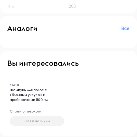
укладку.Способ применения: немного шампуня выдавить
203
Вес, г
на мокрые волосы, массировать пару минут, тщательно
промыть голову теплой водой.
Аналоги
Все
Вы интересовались
-- : -- : --
MASIL
Шампунь для волос с
яблочным уксусом и
пробиотиками 500 мл
Спреи от перхоти
Нет в наличии