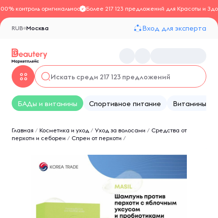
100% контроль оригинальности
Более 217 123 предложений для Красоты и Здо
Вход для эксперта
RUB
Москва
БАДы и витамины
Спортивное питание
Витамины
Главная
/
Косметика и уход
/
Уход за волосами
/
Средства от
перхоти и себореи
/
Спреи от перхоти
/