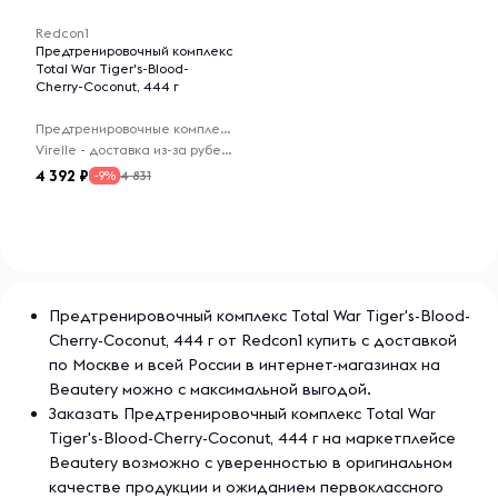
судорогах, заболеваниях щитовидной железы,
психических заболеваниях, диабете, увеличении
Redcon1
простаты или при приеме ингибиторов МАО. Не
Предтренировочный комплекс
Total War Tiger's-Blood-
используйте, если вы склонны к обезвоживанию или
Cherry-Coconut, 444 г
подвергаетесь воздействию чрезмерного тепла. Как и
перед началом приема любых других пищевых добавок,
Предтренировочные комплексы
следует проконсультироваться с врачом. Немедленно
Virelle - доставка из-за рубежа
прекратите использование и обратитесь к
4 392
4 831
-9%
медицинскому работнику, если у вас возникнут какие-
либо побочные реакции. Прекратите использование за
2 недели до хирургической операции. Хранить в сухом и
прохладном месте. Продается по весу, а не по объему.
Во время доставки может произойти усадка.
Предтренировочный комплекс Total War Tiger's-Blood-
Cherry-Coconut, 444 г от Redcon1 купить с доставкой
по Москве и всей России в интернет-магазинах на
Beautery можно с максимальной выгодой.
Заказать Предтренировочный комплекс Total War
Tiger's-Blood-Cherry-Coconut, 444 г на маркетплейсе
Beautery возможно с уверенностью в оригинальном
качестве продукции и ожиданием первоклассного