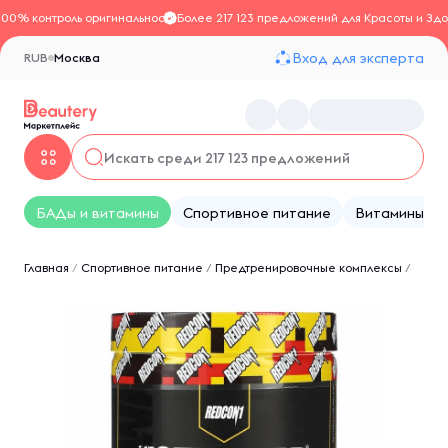
100% контроль оригинальности
Более 217 123 предложений для Красоты и Здо
Вход для эксперта
RUB
Москва
БАДы и витамины
Спортивное питание
Витамины
Главная
/
Спортивное питание
/
Предтренировочные комплексы
/