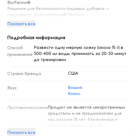
BioPerine®
Решения для безопасности пищевых добавок —
сертификат Nutravigilance® Verified
Показать все
Эффективный полноценный предтренировочный
комплекс
Подробная информация
Total War обеспечивает силу, выносливость и энергию
Развести одну мерную ложку (около 15 г) в
Способ
для ваших самых интенсивных тренировок.
300-400 мл воды, принимать за 20-30 минут
применения
до тренировки
Рекомендации по применению
США
Страна бренда
Для достижения наилучших результатов
Вишня
Вкус
Как принимать.смешайте 1 мерную ложку с 120–180 мл (4–
Кокос
6 унциями) воды.
Продукт не является лекарственным
Противопоказания
Когда принимать: за 30 минут до тренировки.
средством и не предназначен для
лиц моложе 18 лет, беременных и
Перед использованием оценить переносимость. Не
кормящих женщин, людей с
сочетайте с другими продуктами, содержащими кофеин,
хроническими заболеваниями печени,
Показать все