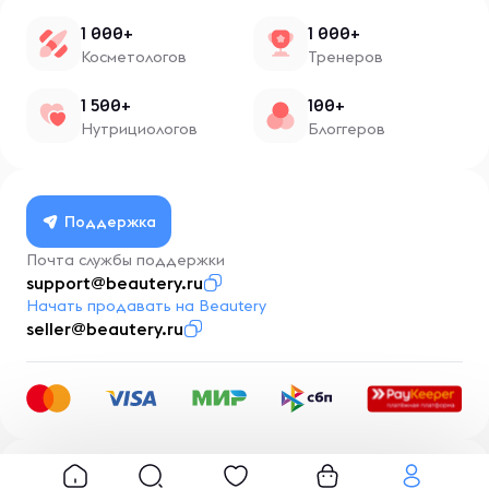
1 000+
1 000+
Косметологов
Тренеров
1 500+
100+
Нутрициологов
Блоггеров
Поддержка
Почта службы поддержки
support@beautery.ru
Начать продавать на Beautery
seller@beautery.ru
Разработка
BusinessMentor.ru