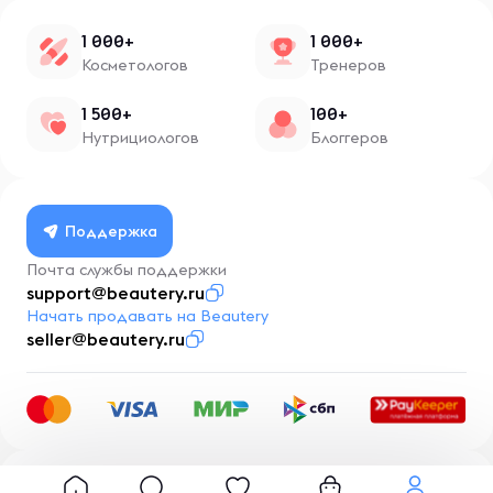
1 000+
1 000+
Косметологов
Тренеров
1 500+
100+
Нутрициологов
Блоггеров
Поддержка
Почта службы поддержки
support@beautery.ru
Начать продавать на Beautery
seller@beautery.ru
Разработка
BusinessMentor.ru