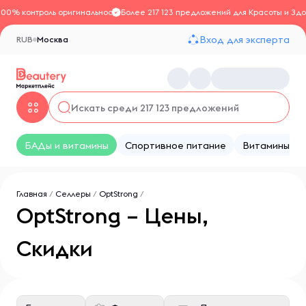
100% контроль оригинальности
Более 217 123 предложений для Красоты и Здо
Вход для эксперта
RUB
Москва
БАДы и витамины
Спортивное питание
Витамины
Главная
/
Селлеры
/
OptStrong
/
OptStrong – Цены,
Скидки