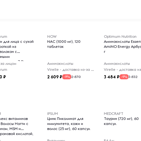
erum
NOW
Optimum Nutrition
и для лица с сухой
NAC (1000 мг), 120
Аминокислоты Essent
роткой из
таблеток
AmiNO Energy Арбуз
волокон с
г
вными
онентами 7-Day
 за лицом
Аминокислоты
Аминокислоты
am, 10 шт
erum
Virelle - доставка из-за рубежа
0
2 609
3 484
2 870
3 832
-9%
-9%
M
IPSUM
MEDCRAFT
лекс витаминов
Цинк Пиколинат для
Таурин (720 мг), 60
 Волосы Ногти с
иммунитета, кожи и
капсул
ином, MSM и
волос (25 мг), 60 капсул
уроновой кислотой,
апсул
ы
Витамины
БАДы