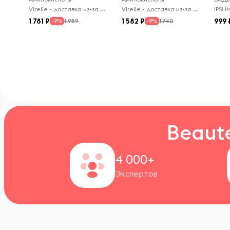
Нейтральный вкус, 206 г
Virelle - доставка из-за рубежа
Virelle - доставка из-за рубежа
IPSU
1 781
1 582
999
1 959
1 740
-9%
-9%
Beaut
4 000+
Экспертов