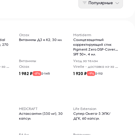
Популярные
Orzax
Martiderm
ial
Витамины Д3 и К2, 30 мл
Солнцезащитный
, 270
корректирующий стик
Pigment Zero DSP-Cover
SPF 50+, 4 мл
Витамины
Уход за телом
Virelle - доставка из-за рубежа
Orzax
Virelle - доставка из-за рубежа
1 982
1 920
2 145
2 112
-8%
-9%
MEDCRAFT
Life Extension
Астаксантин (330 мг), 30
Супер Омега-3 ЭПК/
капсул
ДГК, 60 капсул
БАДы
Витамины