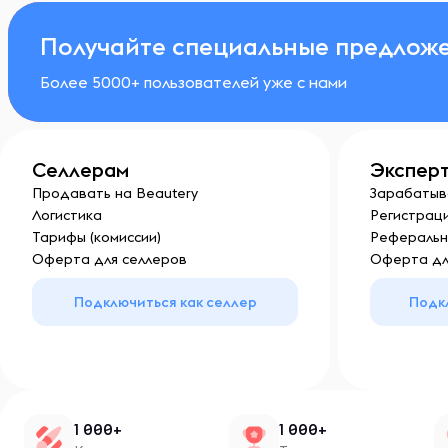
Получайте специальные предложе
Более 5000+ пользователей уже с нами
Селлерам
Экспер
Продавать на Beautery
Зарабатыв
Логистика
Регистраци
Тарифы (комиссии)
Реферальн
Оферта для селлеров
Оферта дл
Подключиться как селлер
Подк
1 000+
1 000+