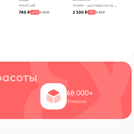
MedCraft
Virelle - доставка из-за рубежа
780
2 300
2 020
2 530
-61%
-9%
расоты
+
68 000+
Товаров