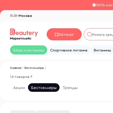
100% кон
RUB
Москва
Каталог
БАДы и витамины
Спортивное питание
Витамины
Главная
/
Бестселлеры
/
14 товаров
↑
Акции
Бестселлеры
Тренды