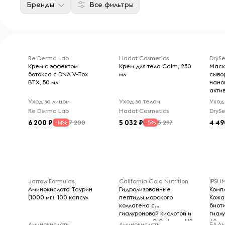
Бренды
Все фильтры
Re Derma Lab
Hadat Cosmetics
DryS
Крем с эффектом
Крем для тела Calm, 250
Маск
ботокса с DNA V-Tox
мл
сыво
BTX, 50 мл
нано
акти
комп
Уход за лицом
Уход за телом
Уход
progr
Re Derma Lab
Hadat Cosmetics
DryS
6 200
5 032
4 49
7 200
5 297
-14%
-5%
Jarrow Formulas
California Gold Nutrition
IPSU
Аминокислота Таурин
Гидролизованные
Комп
(1000 мг), 100 капсул
пептиды морского
Кожа
коллагена с
биот
гиалуроновой кислотой и
гиал
витамином C CollagenUP
60 к
Аминокислоты
Аминокислоты
БАД