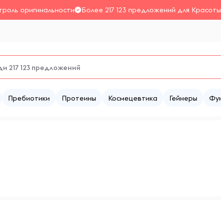
троль оригинальности
Более 217 123 предложений для Красоты
Пребиотики
Протеины
Космецевтика
Гейнеры
Фу