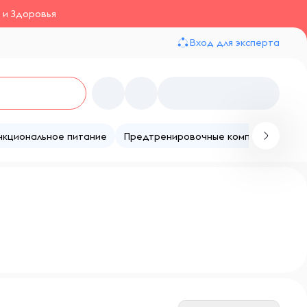
 и Здоровья
Вход для эксперта
нкциональное питание
Предтренировочные комплексы
Те