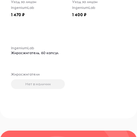
Уход за лицом
Уход за лицом
IngeniumLab
IngeniumLab
1 470
1 400
IngeniumLab
Жиросжигатель, 60 капсул
Жиросжигатели
Нет в наличии