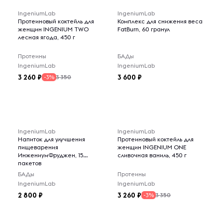
IngeniumLab
IngeniumLab
Протеиновый коктейль для
Комплекс для снижения веса
женщин INGENIUM TWO
FatBurn, 60 гранул
лесная ягода, 450 г
Протеины
БАДы
IngeniumLab
IngeniumLab
3 260
3 600
3 350
-3%
IngeniumLab
IngeniumLab
Напиток для улучшения
Протеиновый коктейль для
пищеварения
женщин INGENIUM ONE
ИнжениумФруджен, 15
сливочная ваниль, 450 г
пакетов
БАДы
Протеины
IngeniumLab
IngeniumLab
2 800
3 260
3 350
-3%