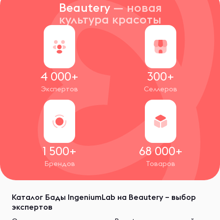
Beautery
— новая
культура красоты
4 000+
300+
Экспертов
Селлеров
1 500+
68 000+
Брендов
Товаров
Каталог Бады IngeniumLab на Beautery – выбор
экспертов