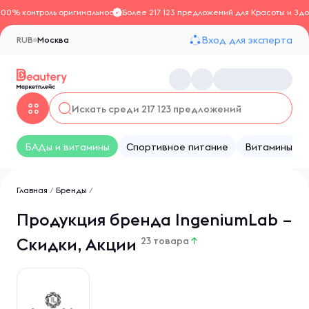
100% контроль оригинальности
Более 217 123 предложений для Красоты и Здо
Вход для эксперта
RUB
Москва
БАДы и витамины
Спортивное питание
Витамины
Главная
/
Бренды
/
Продукция бренда IngeniumLab –
Скидки, Акции
23 товара
↑