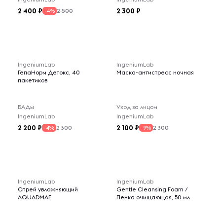
2 400
2 300
2 500
-4%
IngeniumLab
IngeniumLab
ГепаНорм Детокс, 40
Маска-антистресс ночная
пакетиков
БАДы
Уход за лицом
IngeniumLab
IngeniumLab
2 200
2 100
2 300
2 300
-4%
-9%
IngeniumLab
IngeniumLab
Спрей увлажняющий
Gentle Cleansing Foam /
AQUADMAE
Пенка очищающая, 50 мл