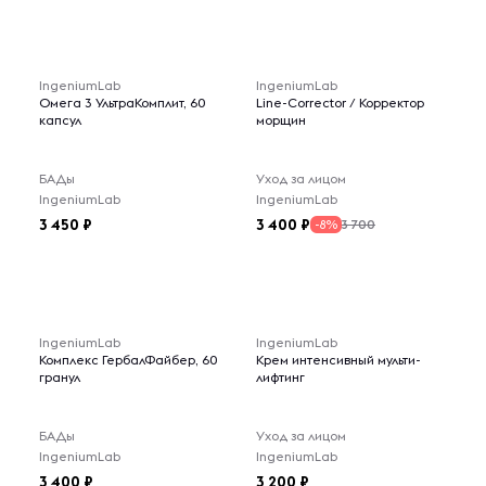
IngeniumLab
IngeniumLab
Омега 3 УльтраКомплит, 60
Line-Corrector / Корректор
капсул
морщин
БАДы
Уход за лицом
IngeniumLab
IngeniumLab
3 450
3 400
3 700
-8%
IngeniumLab
IngeniumLab
Комплекс ГербалФайбер, 60
Крем интенсивный мульти-
гранул
лифтинг
БАДы
Уход за лицом
IngeniumLab
IngeniumLab
3 400
3 200