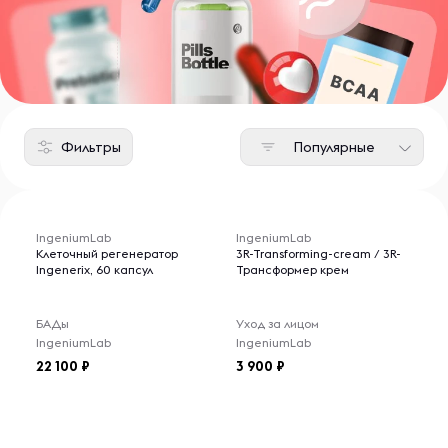
Фильтры
Популярные
IngeniumLab
IngeniumLab
Клеточный регенератор
3R-Transforming-cream / 3R-
Ingenerix, 60 капсул
Трансформер крем
БАДы
Уход за лицом
IngeniumLab
IngeniumLab
22 100
3 900