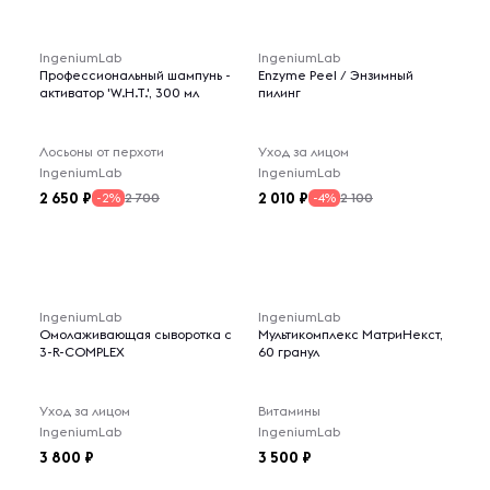
IngeniumLab
IngeniumLab
Профессиональный шампунь -
Enzyme Peel / Энзимный
активатор 'W.H.T.', 300 мл
пилинг
Лосьоны от перхоти
Уход за лицом
IngeniumLab
IngeniumLab
2 650
2 010
2 700
2 100
-2%
-4%
IngeniumLab
IngeniumLab
Омолаживающая сыворотка с
Мультикомплекс МатриНекст,
3-R-COMPLEX
60 гранул
Уход за лицом
Витамины
IngeniumLab
IngeniumLab
3 800
3 500