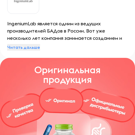
IngeniumLab является одним из ведущих
производителей БАДов в России. Вот уже
несколько лет компания занимается созданием и
изготовлением высококачественных продуктов для
Читать дальше
поддержания и улучшения здоровья. Современные
биологические добавки помогают поддерживать
Оригинальная
энергию, укрепляют иммунную систему и снижают
риск возникновения различных заболеваний.
продукция