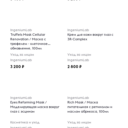
IngeniumLab
IngeniumLab
Truffels Mask Cellular
Крем для кожи вокруг глаз с
Renovation / Маска с
3R-Complex
трюфелем - клеточное
обновление, 100мл
Уход за лицом
Уход за лицом
IngeniumLab
IngeniumLab
3 200
2 800
IngeniumLab
IngeniumLab
Eyes Reforming Mask /
Rich Mask / Маска
Моделирующая маска вокруг
питательная с ретинолом и
глаз с эсцином
маслом абрикоса, 100мл
Косметика и уход
Уход за лицом
IngeniumLab
IngeniumLab