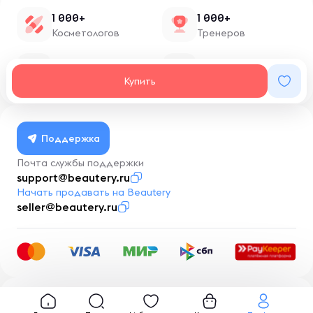
1 000+
1 000+
Косметологов
Тренеров
1 500+
100+
Нутрициологов
Блоггеров
Купить
Поддержка
Почта службы поддержки
support@beautery.ru
Начать продавать на Beautery
seller@beautery.ru
Разработка
BusinessMentor.ru