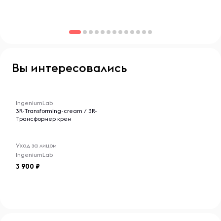
возраст и выглядеть великолепно.
Вы интересовались
-- : -- : --
IngeniumLab
3R-Transforming-cream / 3R-
Трансформер крем
Уход за лицом
IngeniumLab
3 900