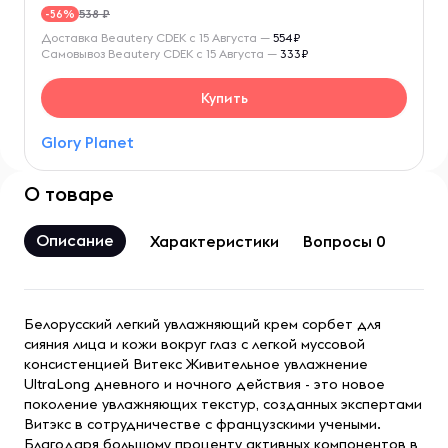
538 ₽
-56%
Доставка Beautery CDEK с 15 Августа —
554₽
Самовывоз Beautery CDEK с 15 Августа —
333₽
Купить
Glory Planet
О товаре
Описание
Характеристики
Вопросы 0
Белорусский легкий увлажняющий крем сорбет для
сияния лица и кожи вокруг глаз с легкой муссовой
консистенцией Витекс Живительное увлажнение
UltraLong дневного и ночного действия - это новое
поколение увлажняющих текстур, созданных экспертами
Витэкс в сотрудничестве с французскими учеными.
Благодаря большому проценту активных компонентов в