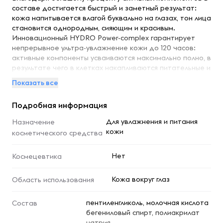
составе достигается быстрый и заметный результат:
кожа напитывается влагой буквально на глазах, тон лица
становится однородным, сияющим и красивым.
Инновационный HYDRO Power-complex гарантирует
непрерывное ультра-увлажнение кожи до 120 часов:
активные компоненты усваиваются максимально полно, в
результате чего в клетках накапливаются питательные и
увлажняющие вещества, надолго устраняется дефицит
Показать все
влаги на разных уровнях эпидермиса, улучшаются
естественные защитные функции кожи. Фарфоровый
Подробная информация
цветок и комбуча совершенствуют цвет лица,
тонизируют кожу, придают чистое нежное сияние.
Для увлажнения и питания
Назначение
Морской виноград, масла амлы и абрикоса
кожи
косметического средства
обеспечивают клеткам полноценное питание,
увлажнение и восстановление, снимают раздражение,
Нет
Космецевтика
дарят шелковистую гладкость и нежность. Эффект
накапливается и сохраняется надолго. Сразу после
нанесения крема кожа становится увлажненной,
Кожа вокруг глаз
Область использования
шелковистой и сияющей. При регулярном применении
нормализуется водный баланс кожи, заметно улучшается
пентиленгликоль, молочная кислота
Состав
цвет лица, выравнивается тон кожи. Способ
бегениловый спирт, полиакрилат
применения: Утром и/или вечером нанесите на
натрия