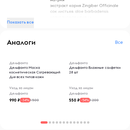
очищенную кожу. На наиболее сухие участки можно
экстракт корня Zingiber Officinale
нанести крем повторно. Вы можете выбрать комплект с
сок листьев aloe barbadensis
необходимым количеством средств внутри карточки.
ксантановая камедь
Пожалуйста, не стесняйтесь оставлять отзывы! Мы
Показать все
амилопектин, экстракт
внимательно относимся к качеству товаров и
Lithothamnion Calcareum
обязательно дадим вам обратную связь.
гидроксиэтилмочевина
Аналоги
масло косточек Prunus Armeniaca
Все
ППГ-15 стеариловый эфир
цетеарет-25, бетаин
-- : -- : --
-- : -- : --
полисорбат-60, ПЭГ-100 стеарат
Дельфанто
Дельфанто
цетеариловый спирт
Дельфанто Маска
Дельфанто Влажные салфетки
вода
косметическая Согревающий
28 шт
Для всех типов кожи
70
Вес, г
Уход за лицом
Уход за лицом
Дельфанто
Дельфанто
990
550
1 500
1 200
-34%
-54%