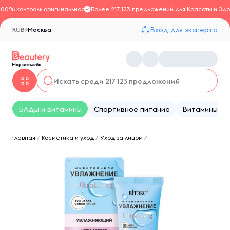
100% контроль оригинальности
Более 217 123 предложений для Красоты и Здо
Вход для эксперта
RUB
Москва
БАДы и витамины
Спортивное питание
Витамины
Главная
/
Косметика и уход
/
Уход за лицом
/