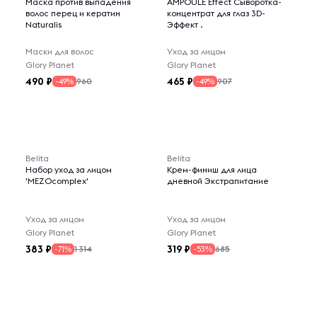
Маска против выпадения
AMPOULE Effect Сыворотка-
волос перец и кератин
концентрат для глаз 3D-
Naturalis
Эффект .
Маски для волос
Уход за лицом
Glory Planet
Glory Planet
490
465
960
907
-49%
-49%
Belita
Belita
Набор уход за лицом
Крем-финиш для лица
'MEZOcomplex'
дневной Экстрапитание
Уход за лицом
Уход за лицом
Glory Planet
Glory Planet
383
319
1 314
685
-71%
-53%