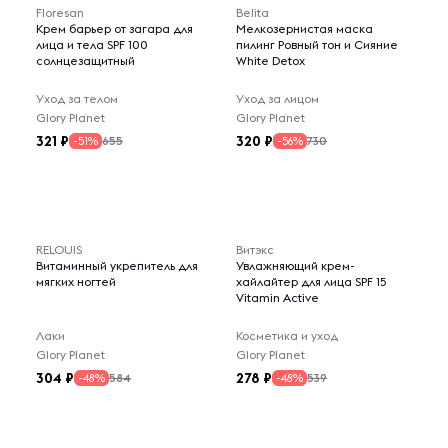
Floresan
Belita
Крем барьер от загара для
Мелкозернистая маска
лица и тела SPF 100
пилинг Ровный тон и Сияние
солнцезащитный
White Detox
Уход за телом
Уход за лицом
Glory Planet
Glory Planet
321
320
655
730
-51%
-56%
RELOUIS
Витэкс
Витаминный укрепитель для
Увлажняющий крем-
мягких ногтей
хайлайтер для лица SPF 15
Vitamin Active
Лаки
Косметика и уход
Glory Planet
Glory Planet
304
278
584
539
-48%
-48%