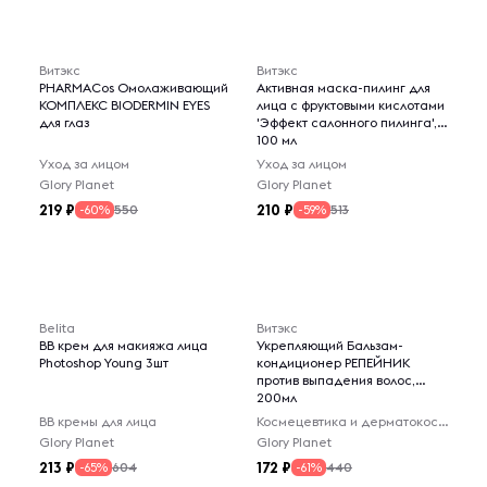
Витэкс
Витэкс
PHARMACos Омолаживающий
Активная маска-пилинг для
КОМПЛЕКС BIODERMIN EYES
лица с фруктовыми кислотами
для глаз
'Эффект салонного пилинга',
100 мл
Уход за лицом
Уход за лицом
Glory Planet
Glory Planet
219
210
550
513
-60%
-59%
Belita
Витэкс
BВ крем для макияжа лица
Укрепляющий Бальзам-
Photoshop Young 3шт
кондиционер РЕПЕЙНИК
против выпадения волос,
200мл
BB кремы для лица
Космецевтика и дерматокосметика
Glory Planet
Glory Planet
213
172
604
440
-65%
-61%