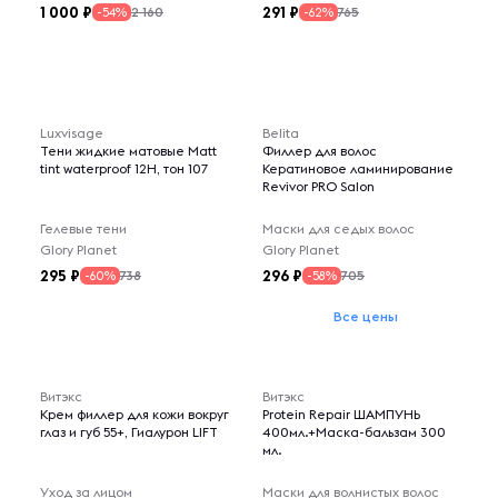
1 000
291
2 160
765
-54%
-62%
Luxvisage
Belita
Тени жидкие матовые Matt
Филлер для волос
tint waterproof 12H, тон 107
Кератиновое ламинирование
Revivor PRO Salon
Гелевые тени
Маски для седых волос
Glory Planet
Glory Planet
295
296
738
705
-60%
-58%
Все цены
Витэкс
Витэкс
Крем филлер для кожи вокруг
Protein Repair ШАМПУНЬ
глаз и губ 55+, Гиалурон LIFT
400мл.+Маска-бальзам 300
мл.
Уход за лицом
Маски для волнистых волос