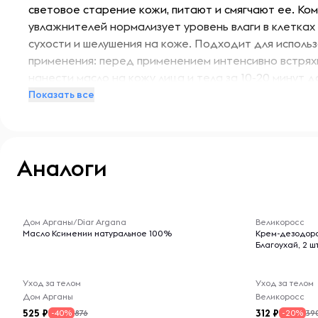
световое старение кожи, питают и смягчают ее. Ко
увлажнителей нормализует уровень влаги в клетках
сухости и шелушения на коже. Подходит для использ
применения: перед применением интенсивно встряхн
нанести масло на кожу лица и тела за 10-20 минут д
Защитное масло для безопасного загара поможет 
Показать все
оттенок быстрее, чем без использования средства.
Аналоги
-- : -- : --
-- : -- : --
Дом Арганы/Diar Argana
Великоросс
Масло Ксимении натуральное 100%
Крем-дезодора
Благоухай, 2 ш
Уход за телом
Уход за телом
Дом Арганы
Великоросс
525
312
876
39
-40%
-20%