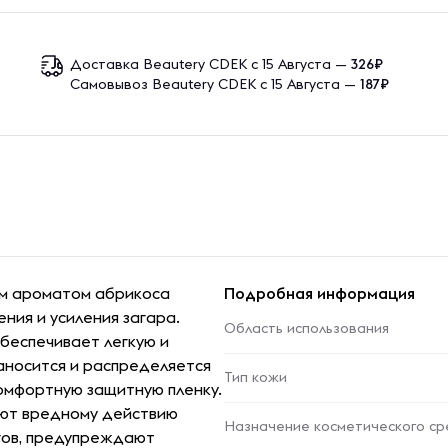
Доставка Beautery CDEK с 15 Августа —
326₽
Самовывоз Beautery CDEK с 15 Августа —
187₽
ым ароматом абрикоса
Подробная информация
ния и усиления загара.
Область использования
обеспечивает легкую и
аносится и распределяется
Тип кожи
комфортную защитную пленку.
уют вредному действию
Назначение косметического ср
гов, предупреждают