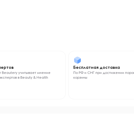
спертов
Бесплатная доставка
 Beautery учитывает мнение
По РФ и СНГ при достижении поро
экспертов в Beauty & Health
корзины