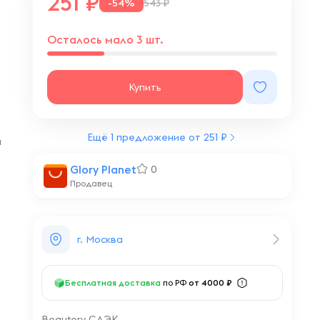
251
-54%
543 ₽
Осталось мало 3 шт.
Купить
Ещё 1 предложение от 251 ₽
а
Glory Planet
0
Продавец
г. Москва
Бесплатная доставка
по РФ
от 4000 ₽
Beautery СДЭК