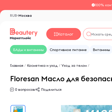
100% кон
RUB
Москва
Каталог
БАДы и витамины
Спортивное питание
Витамины
Главная
/
Косметика и уход
/
Уход за телом
/
Floresan Масло для безопас
0
вопросов
Поделиться