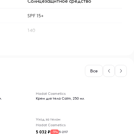
Солнцезащитное средство
SPF 15+
140
Все
-- : -- : --
Hadat Cosmetics
л
Крем для тела Calm, 250 мл
Уход за телом
Hadat Cosmetics
5 032
5 297
-5%