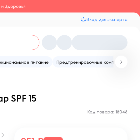
 и Здоровья
Вход для эксперта
нкциональное питание
Предтренировочные комплексы
Те
р SPF 15
Код товара: 18048