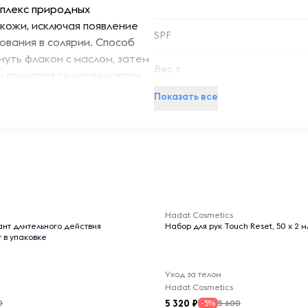
мплекс природных
 кожи, исключая появление
SPF
ования в солярии. Способ
уть флакон с маслом, затем
Вес, г
о принятия солнечных ванн.
коже приобрести бронзовый
Показать все
-- : -- : --
Hadat Cosmetics
нт длительного действия
Набор для рук Touch Reset, 50 x 2 м
т в упаковке
Уход за телом
Hadat Cosmetics
5 320
0
5 600
-5%