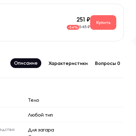
251
Купить
543 ₽
-54%
Описание
Характеристики
Вопросы 0
Тело
Любой тип
едства
Для загара