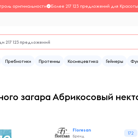
троль оригинальности
Более 217 123 предложений для Красоты
Пребиотики
Протеины
Космецевтика
Гейнеры
Фу
ного загара Абрикосовый некта
Floresan
172
Бренд