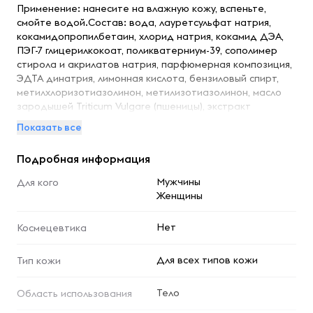
Применение: нанесите на влажную кожу, вспеньте,
смойте водой.Состав: вода, лауретсульфат натрия,
кокамидопропилбетаин, хлорид натрия, кокамид ДЭА,
ПЭГ-7 глицерилкокоат, поликватерниум-39, сополимер
стирола и акрилатов натрия, парфюмерная композиция,
ЭДТА динатрия, лимонная кислота, бензиловый спирт,
метилхлоризотиазолинон, метилизотиазолинон, масло
зародышей Triticum Vulgare (пшеницы), экстракт
зародышей Triticum Vulgare (пшеницы), глицерилстеарат,
Показать все
PEG-60 гидрогенизированное касторовое масло,
пропиленгликоль, сок Cydonia Оblonga (айвы),
Подробная информация
гексилциннамаль, лимонен, CI 19140.
Мужчины
Для кого
Женщины
Нет
Космецевтика
Для всех типов кожи
Тип кожи
Тело
Область использования