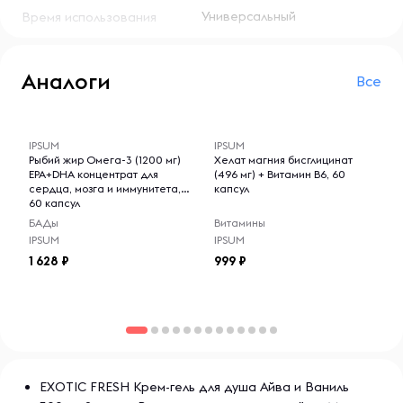
Универсальный
Время использования
Аналоги
Все
-- : -- : --
-- : -- : --
IPSUM
IPSUM
Рыбий жир Омега-3 (1200 мг)
Хелат магния бисглицинат
EPA+DHA концентрат для
(496 мг) + Витамин B6, 60
сердца, мозга и иммунитета,
капсул
60 капсул
БАДы
Витамины
IPSUM
IPSUM
1 628
999
EXOTIC FRESH Крем-гель для душа Айва и Ваниль