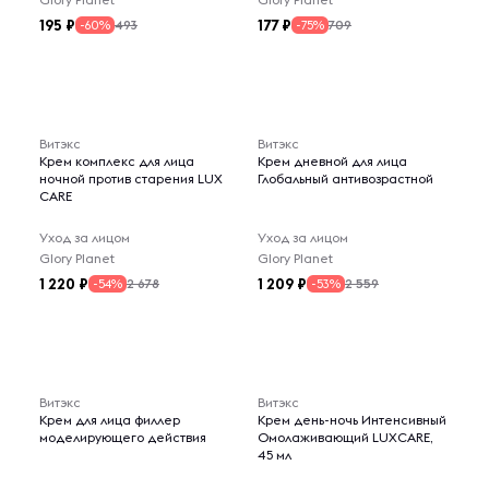
195
177
493
709
-60%
-75%
Витэкс
Витэкс
Крем комплекс для лица
Крем дневной для лица
ночной против старения LUX
Глобальный антивозрастной
CARE
Уход за лицом
Уход за лицом
Glory Planet
Glory Planet
1 220
1 209
2 678
2 559
-54%
-53%
Витэкс
Витэкс
Крем для лица филлер
Крем день-ночь Интенсивный
моделирующего действия
Омолаживающий LUXCARE,
45 мл