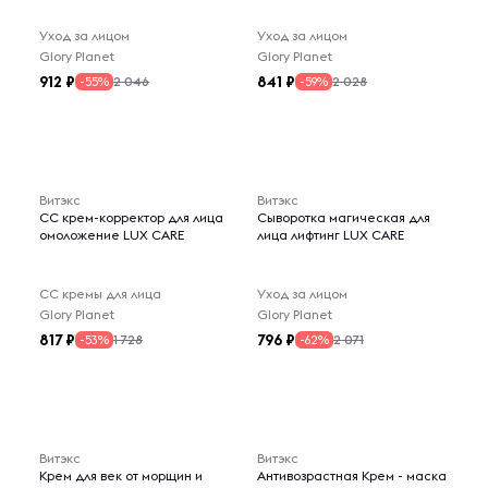
Уход за лицом
Уход за лицом
Glory Planet
Glory Planet
912
841
2 046
2 028
-55%
-59%
Витэкс
Витэкс
СС крем-корректор для лица
Сыворотка магическая для
омоложение LUX CARE
лица лифтинг LUX CARE
СС кремы для лица
Уход за лицом
Glory Planet
Glory Planet
817
796
1 728
2 071
-53%
-62%
Витэкс
Витэкс
Крем для век от морщин и
Антивозрастная Крем - маска