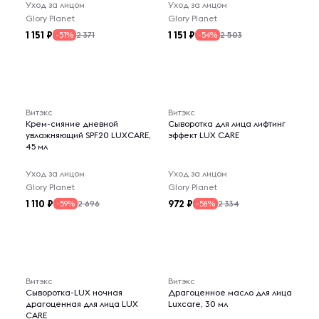
Уход за лицом
Уход за лицом
Glory Planet
Glory Planet
1 151
1 151
2 371
2 503
-51%
-54%
Витэкс
Витэкс
Крем-сияние дневной
Сыворотка для лица лифтинг
увлажняющий SPF20 LUXCARE,
эффект LUX CARE
45 мл
Уход за лицом
Уход за лицом
Glory Planet
Glory Planet
1 110
972
2 696
2 334
-59%
-58%
Витэкс
Витэкс
Сыворотка-LUX ночная
Драгоценное масло для лица
драгоценная для лица LUX
Luxcare, 30 мл
CARE