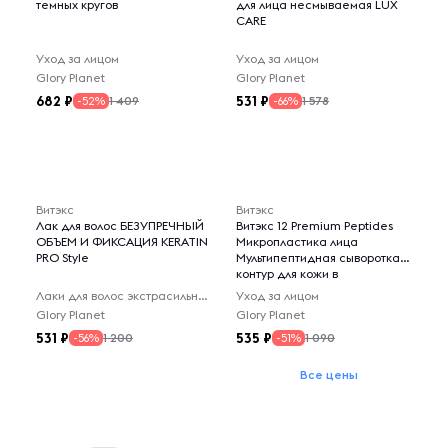
темных кругов
для лица несмываемая LUX
CARE
Уход за лицом
Уход за лицом
Glory Planet
Glory Planet
682
531
1 409
1 578
-52%
-66%
Витэкс
Витэкс
Лак для волос БЕЗУПРЕЧНЫЙ
Витэкс 12 Premium Peptides
ОБЪЕМ И ФИКСАЦИЯ KERATIN
Микропластика лица
PRO Style
Мультипептидная сыворотка-
контур для кожи в
Лаки для волос экстрасильной фиксации
Уход за лицом
Glory Planet
Glory Planet
531
535
1 200
1 090
-56%
-51%
Все цены