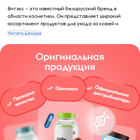
Витэкс – это известный белорусский бренд в
области косметики. Он представляет широкий
ассортимент продуктов для ухода за кожей и
волосами. Компания заслужила свою репутацию
Читать дальше
благодаря высокому качеству продукции и
использованию натуральных ингредиентов.
Оригинальная
продукция