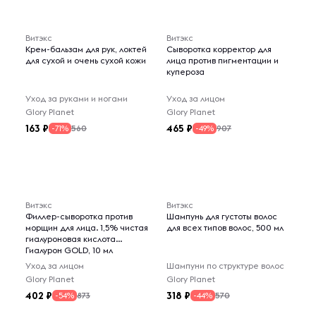
Витэкс
Витэкс
Крем-бальзам для рук, локтей
Сыворотка корректор для
для сухой и очень сухой кожи
лица против пигментации и
купероза
Уход за руками и ногами
Уход за лицом
Glory Planet
Glory Planet
163
465
560
907
-71%
-49%
Витэкс
Витэкс
Филлер-сыворотка против
Шампунь для густоты волос
морщин для лица. 1,5% чистая
для всех типов волос, 500 мл
гиалуроновая кислота
Гиалурон GOLD, 10 мл
Уход за лицом
Шампуни по структуре волос
Glory Planet
Glory Planet
402
318
873
570
-54%
-44%