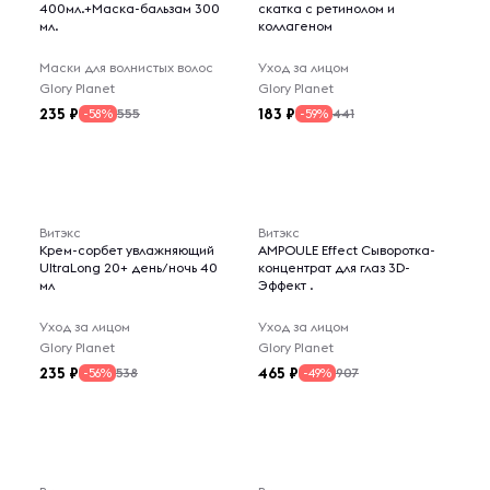
400мл.+Маска-бальзам 300
скатка с ретинолом и
мл.
коллагеном
Маски для волнистых волос
Уход за лицом
Glory Planet
Glory Planet
235
183
555
441
-58%
-59%
Витэкс
Витэкс
Крем-сорбет увлажняющий
AMPOULE Effect Сыворотка-
UltraLong 20+ день/ночь 40
концентрат для глаз 3D-
мл
Эффект .
Уход за лицом
Уход за лицом
Glory Planet
Glory Planet
235
465
538
907
-56%
-49%