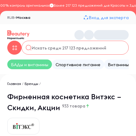
100% контроль оригинальности
Более 217 123 предложений для Красоты и Здо
Вход для эксперта
RUB
Москва
БАДы и витамины
Спортивное питание
Витамины
Главная
/
Бренды
/
Фирменная косметика Витэкс –
Скидки, Акции
933 товара
↑