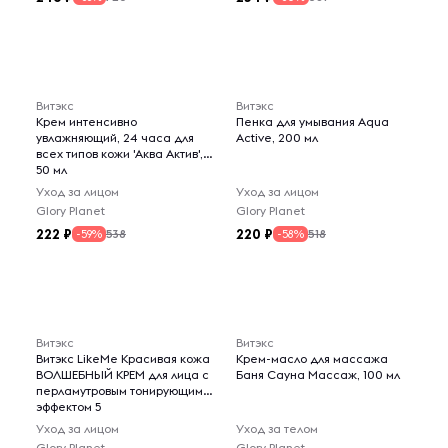
Витэкс
Витэкс
Крем интенсивно
Пенка для умывания Aqua
увлажняющий, 24 часа для
Active, 200 мл
всех типов кожи 'Аква Актив',
50 мл
Уход за лицом
Уход за лицом
Glory Planet
Glory Planet
222
220
538
518
-59%
-58%
Витэкс
Витэкс
Витэкс LikeMe Красивая кожа
Крем-масло для массажа
ВОЛШЕБНЫЙ КРЕМ для лица с
Баня Сауна Массаж, 100 мл
перламутровым тонирующим
эффектом 5
Уход за лицом
Уход за телом
Glory Planet
Glory Planet