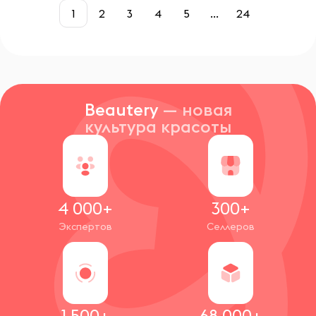
1
2
3
4
5
...
24
Beautery
— новая
культура красоты
4 000+
300+
Экспертов
Селлеров
1 500+
68 000+