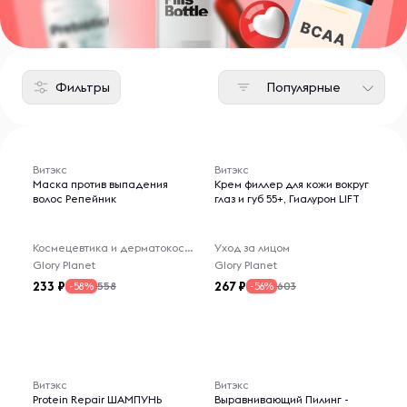
Фильтры
Популярные
Витэкс
Витэкс
Маска против выпадения
Крем филлер для кожи вокруг
волос Репейник
глаз и губ 55+, Гиалурон LIFT
Космецевтика и дерматокосметика
Уход за лицом
Glory Planet
Glory Planet
233
267
558
603
-58%
-56%
Витэкс
Витэкс
Protein Repair ШАМПУНЬ
Выравнивающий Пилинг -