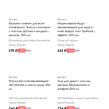
Витэкс
Витэкс
Бальзам-сияние для всех
Мицеллярная вода
типов волос 'Блеск и питание'
увлажняющая для лица и
с маслом арганы и жидким
кожи вокруг глаз Тройной
шелком, 500 мл
эффект, 400 мл
Бальзамы для пористых волос
Уход за лицом
Glory Planet
Glory Planet
275
263
526
589
-48%
-55%
Витэкс
Витэкс
Маска восстанавливающая
Гель для душа с маслом
3в1 Папайя и масло амлы 450
арганы Франжипани и
мл
шафран 500 мл
Маски для волнистых волос
Экстракты и смеси для принятия ванн
Glory Planet
Glory Planet
246
234
720
581
-66%
-60%