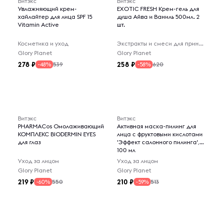
Витэкс
Витэкс
Увлажняющий крем-
EXOTIC FRESH Крем-гель для
хайлайтер для лица SPF 15
душа Айва и Ваниль 500мл. 2
Vitamin Active
шт.
Косметика и уход
Экстракты и смеси для принятия ванн
Glory Planet
Glory Planet
278
258
539
620
-48%
-58%
Витэкс
Витэкс
PHARMACos Омолаживающий
Активная маска-пилинг для
КОМПЛЕКС BIODERMIN EYES
лица с фруктовыми кислотами
для глаз
'Эффект салонного пилинга',
100 мл
Уход за лицом
Уход за лицом
Glory Planet
Glory Planet
219
210
550
513
-60%
-59%