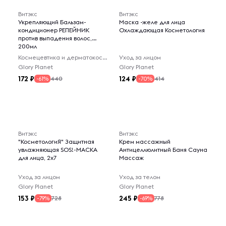
Витэкс
Витэкс
Укрепляющий Бальзам-
Маска -желе для лица
кондиционер РЕПЕЙНИК
Охлаждающая Косметология
против выпадения волос,
200мл
Космецевтика и дерматокосметика
Уход за лицом
Glory Planet
Glory Planet
172
124
440
414
-61%
-70%
Витэкс
Витэкс
"КосметологиЯ" Защитная
Крем массажный
увлажняющая SOS!-МАСКА
Антицеллюлитный Баня Сауна
для лица, 2x7
Массаж
Уход за лицом
Уход за телом
Glory Planet
Glory Planet
153
245
728
778
-79%
-69%