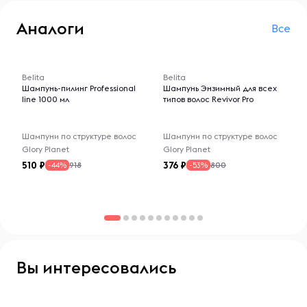
Аналоги
Все
-- : -- : --
-- : -- : --
Belita
Belita
Шампунь-пилинг Professional
Шампунь Энзимный для всех
line 1000 мл
типов волос Revivor Pro
Шампуни по структуре волос
Шампуни по структуре волос
Glory Planet
Glory Planet
510
376
918
800
-44%
-53%
Вы интересовались
-- : -- : --