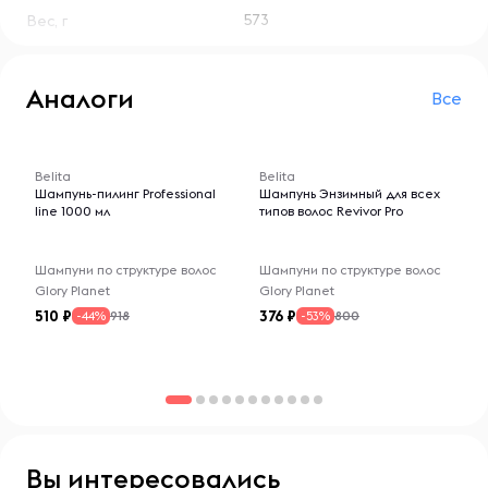
расчесывание. БЕЗ УТЯЖЕЛЕНИЯ.
573
Вес, г
Аналоги
Все
-- : -- : --
-- : -- : --
Belita
Belita
Шампунь-пилинг Professional
Шампунь Энзимный для всех
line 1000 мл
типов волос Revivor Pro
Шампуни по структуре волос
Шампуни по структуре волос
Glory Planet
Glory Planet
510
376
918
800
-44%
-53%
Вы интересовались