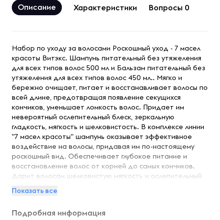
Описание
Характеристики
Вопросы 0
Набор по уходу за волосами Роскошный уход - 7 масел
красоты Витэкс. Шампунь питательный без утяжеления
для всех типов волос 500 мл и Бальзам питательный без
утяжеления для всех типов волос 450 мл.. Мягко и
бережно очищает, питает и восстанавливает волосы по
всей длине, предотвращая появление секущихся
кончиков, уменьшает ломкость волос. Придает им
невероятный ослепительный блеск, зеркальную
гладкость, мягкость и шелковистость. В комплексе линии
"7 масел красоты" шампунь оказывает эффективное
воздействие на волосы, придавая им по-настоящему
роскошный вид. Обеспечивает глубокое питание и
восстановление волос от корней до самых кончиков.
Дарит волосам шелковистую мягкость и ослепительный
блеск. Проникает в кутикулу волоса, уменьшая ломкость,
Показать все
запаивает секущиеся кончики, улучшает расчесывание.
Бальзам проникает в кутикулу волоса, уменьшая
Подробная информация
ломкость, запаивает секущиеся кончики, улучшает