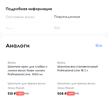
Подробная информация
Поврежденные
Состояние волос
1158
Вес, г
Аналоги
Все
-- : -- : --
-- : -- : --
Belita
Belita
Шампунь-крем для слабых и
Шампунь восстановительный
ломких волос Козье молоко
Professional Line 1В 3 л
Professional Line, 1000 мл
Шампуни для прямых волос
Шампуни для прямых волос
Glory Planet
Glory Planet
510
508
918
913
-44%
-44%