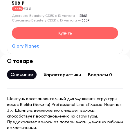
508
913 ₽
-44%
Доставка Beautery CDEK с 13 Августа —
556₽
Самовывоз Beautery CDEK с 13 Августа —
335₽
Купить
Glory Planet
О товаре
Описание
Характеристики
Вопросы 0
Шампунь восстановительный для улучшения структуры
волос Bielita (Белита) Professional Line «Плазма Марино»,
3 л. Шампунь великолепно очищает волосы,
способствует восстановлению их структуры.
Предохраняет волосы от потери влаги, делая их гибкими
и эластичными.