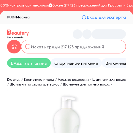
100% контроль оригинальности
Более 217 123 предложений для Красоты и Здо
Вход для эксперта
RUB
Москва
БАДы и витамины
Спортивное питание
Витамины
Главная
/
Косметика и уход
/
Уход за волосами
/
Шампуни для волос
/
Шампуни по структуре волос
/
Шампуни для прямых волос
/