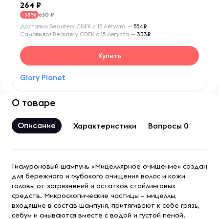
264
630 ₽
-58%
Доставка Beautery CDEK с 15 Августа —
554₽
Самовывоз Beautery CDEK с 15 Августа —
333₽
Купить
Glory Planet
О товаре
Описание
Характеристики
Вопросы 0
Гиалуроновый шампунь «Мицеллярное очищение» создан
для бережного и глубокого очищения волос и кожи
головы от загрязнений и остатков стайлинговых
средств. Микроскопические частицы – мицеллы,
входящие в состав шампуня, притягивают к себе грязь,
себум и смываются вместе с водой и густой пеной.