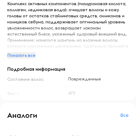
Комплекс активных компонентов (гиалуроновая кислота,
коллаген, ледниковая вода): очищает волосы и кожу
головы от остатков стайлинговых средств, силиконов и
излишков себума, поддерживает оптимальный уровень
увлажненности волос, возвращает локонам
естественный блеск, ухоженный здоровый внешний вид.
Применение: нанесите шампунь на влажные волосы,
вспеньте массажными движениями, тщательно промойте
водой. Для достижения максимального результата
Показать все
рекомендовано применять совместно с гиалуроновым
бальзамом-ополаскивателем "Умное увлажнение".
Подробная информация
Поврежденные
Состояние волос
473
Вес, г
Аналоги
Все
-- : -- : --
-- : -- : --