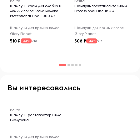
Belita
Belita
Шампунь-крем для слабых и
Шампунь восстановительный
ломких волос Козье молоко
Professional Line 1В 3 л
Professional Line, 1000 мл
Шампуни для прямых волос
Шампуни для прямых волос
Glory Planet
Glory Planet
510
508
918
913
-44%
-44%
Вы интересовались
-- : -- : --
Belita
Шампунь-реставратор Сила
Гиалурона
Шампуни для прямых волос