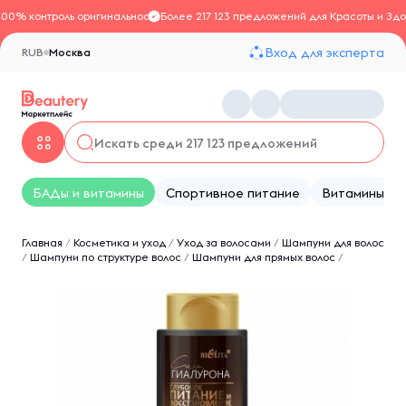
100% контроль оригинальности
Более 217 123 предложений для Красоты и Здо
Вход для эксперта
RUB
Москва
БАДы и витамины
Спортивное питание
Витамины
Главная
/
Косметика и уход
/
Уход за волосами
/
Шампуни для волос
/
Шампуни по структуре волос
/
Шампуни для прямых волос
/