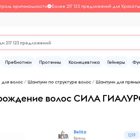
троль оригинальности
Более 217 123 предложений для Красоты
Пребиотики
Протеины
Космецевтика
Гейнеры
Фу
 для волос
/
Шампуни по структуре волос
/
Шампуни для прямых
зрождение волос СИЛА ГИАЛУ
Belita
1219
Бренд