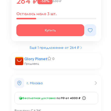
264
-58%
630 ₽
Осталось мало 3 шт.
Купить
Ещё 1 предложение от 264 ₽
Glory Planet
0
Продавец
г. Москва
Бесплатная доставка
по РФ
от 4000 ₽
Beautery СДЭК