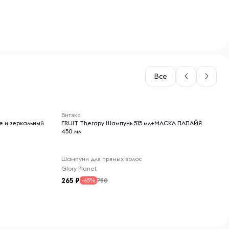
Все
-- : -- : --
Витэкс
е и зеркальный
FRUIT Therapy Шампунь 515 мл+МАСКА ПАПАЙЯ
450 мл
Шампуни для прямых волос
Glory Planet
265
750
-65%