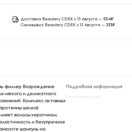
Доставка Beautery CDEK с 13 Августа —
554₽
Самовывоз Beautery CDEK с 13 Августа —
333₽
ь-филлер Возрождение
Подробная информация
я мягкого и деликатного
Состояние волос
рязнений. Комплекс активных
протеины шелка):
лняет волосы кератином,
 эластичность и безупречное
нанесите шампунь на