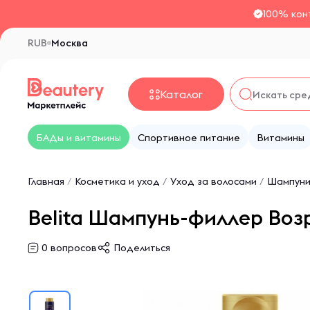
100% кон
RUB
Москва
Каталог
БАДы и витамины
Спортивное питание
Витамины
Главная
/
Косметика и уход
/
Уход за волосами
/
Шампуни
Belita Шампунь-филлер Во
0
вопросов
Поделиться