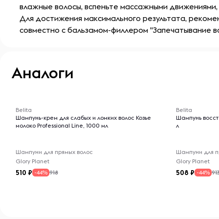
влажные волосы, вспеньте массажными движениями,
Для достижения максимального результата, рекоме
совместно с бальзамом-филлером "Запечатывание во
Аналоги
-- : -- : --
-- : -- : --
Belita
Belita
Шампунь-крем для слабых и ломких волос Козье
Шампунь восста
молоко Professional Line, 1000 мл
л
Шампуни для прямых волос
Шампуни для п
Glory Planet
Glory Planet
510
508
918
91
-44%
-44%