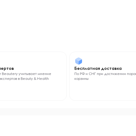
спертов
Бесплатная доставка
 Beautery учитывает мнение
По РФ и СНГ при достижении поро
экспертов в Beauty & Health
корзины