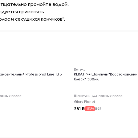
 тщательно промойте водой.
ндуется применять
лос и секущихся кончиков".
-- : -- : --
Витэкс
новительный Professional Line 1В 3
KERATIN+ Шампунь "Восстановлени
блеск", 500мл
рямых волос
Шампуни для прямых волос
Glory Planet
281
3
595
-53%