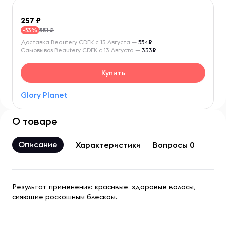
257
551 ₽
-53%
Доставка Beautery CDEK с 13 Августа —
554₽
Самовывоз Beautery CDEK с 13 Августа —
333₽
Купить
Glory Planet
О товаре
Описание
Характеристики
Вопросы 0
Результат применения: красивые, здоровые волосы,
сияющие роскошным блеском.