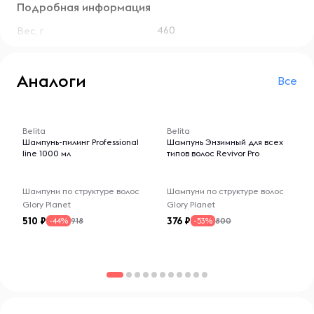
Подробная информация
460
Вес, г
Аналоги
Все
-- : -- : --
-- : -- : --
Belita
Belita
Шампунь-пилинг Professional
Шампунь Энзимный для всех
line 1000 мл
типов волос Revivor Pro
Шампуни по структуре волос
Шампуни по структуре волос
Glory Planet
Glory Planet
510
376
918
800
-44%
-53%