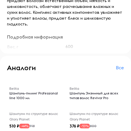
придают волосам естественный объем, мягкость и
шелковистость, облегчают расчесывание влажных и
сухих волос. Комплекс активных компонентов увлажняет
и уплотняет волосы, придает блеск и шелковистую
гладкость.
Подробная информация
600
Вес, г
Аналоги
Все
-- : -- : --
-- : -- : --
Belita
Belita
Шампунь-пилинг Professional
Шампунь Энзимный для всех
line 1000 мл
типов волос Revivor Pro
Шампуни по структуре волос
Шампуни по структуре волос
Glory Planet
Glory Planet
510
376
918
800
-44%
-53%