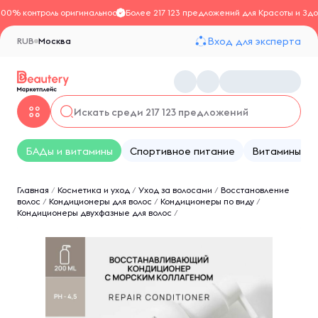
100% контроль оригинальности
Более 217 123 предложений для Красоты и Здо
Вход для эксперта
RUB
Москва
БАДы и витамины
Спортивное питание
Витамины
Главная
/
Косметика и уход
/
Уход за волосами
/
Восстановление
волос
/
Кондиционеры для волос
/
Кондиционеры по виду
/
Кондиционеры двухфазные для волос
/