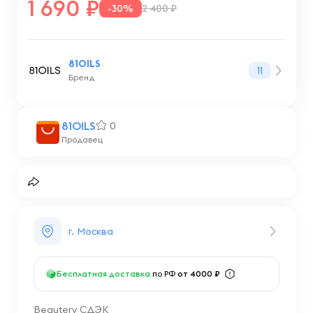
1 690
-30%
2 400 ₽
81OILS
11
Бренд
81OILS
0
Продавец
г. Москва
Бесплатная доставка
по РФ
от 4000 ₽
Beautery СДЭК