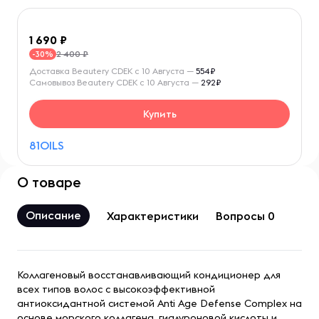
1 690
2 400 ₽
-30%
Доставка Beautery CDEK с 10 Августа —
554₽
Самовывоз Beautery CDEK с 10 Августа —
292₽
Купить
81OILS
О товаре
Описание
Характеристики
Вопросы 0
Коллагеновый восстанавливающий кондиционер для
всех типов волос с высокоэффективной
антиоксидантной системой Anti Age Defense Complex на
основе морского коллагена, гиалуроновой кислоты и