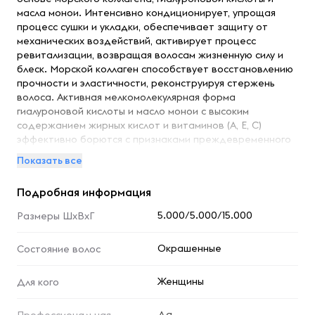
масла монои. Интенсивно кондиционирует, упрощая
процесс сушки и укладки, обеспечивает защиту от
механических воздействий, активирует процесс
ревитализации, возвращая волосам жизненную силу и
блеск. Морской коллаген способствует восстановлению
прочности и эластичности, реконструируя стержень
волоса. Активная мелкомолекулярная форма
гиалуроновой кислоты и масло монои с высоким
содержанием жирных кислот и витаминов (А, Е, С)
эффективно борются с признаками преждевременного
старения волос, обеспечивают надежную защиту от
Показать все
негативных внешних факторов окружающей среды,
предотвращают оксидативный стресс, препятствуют
Подробная информация
истончению структуры волос, сохраняют и удерживают
влагу внутри стержня волоса. Обеспечивает
5.000/5.000/15.000
Размеры ШхВхГ
дополнительную защиту цвета, придает волосам
плотность и дополнительный объем. Равномерно
Окрашенные
Состояние волос
нанесите кондиционер на слегка влажные волосы.
Оставьте на волосах на 1-2 минуты и тщательно смойте
водой.
Женщины
Для кого
Да