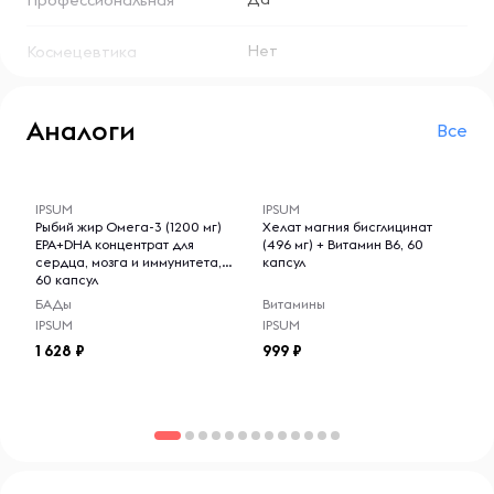
Профессиональная
Нет
Космецевтика
Аналоги
Все
-- : -- : --
-- : -- : --
IPSUM
IPSUM
Рыбий жир Омега-3 (1200 мг)
Хелат магния бисглицинат
EPA+DHA концентрат для
(496 мг) + Витамин B6, 60
сердца, мозга и иммунитета,
капсул
60 капсул
БАДы
Витамины
IPSUM
IPSUM
1 628
999