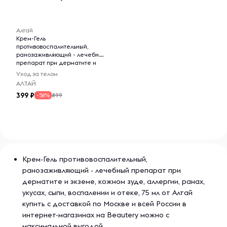
кожу, уменьшает зуд;
-- : -- : --
активно питает клетки кожи, обладает поливитаминным
Алтай
действием, не допускает ороговения кожи;
Крем-Гель
противовоспалительный,
препятствует застою венозного кровообращения;
ранозаживляющий - лечебный
препарат при дерматите и
экземе, кожном зуде,
снимает спазм кровеносных сосудов, укрепляет
Уход за телом
аллергии, ранах, укусах,
капилляры;
АЛТАЙ
сыпи, воспалении и отеке, 75
399
мл
899
-56%
улучшает обменные процессы в коже и глубоких тканях,
повышая устойчивость к действию неблагоприятных
факторов.
Гели и кремы серии «АЛТАЙ» удостоены ЗОЛОТОЙ
МЕДАЛИ им. И.И.Мечникова «За практический вклад в
Крем-Гель противовоспалительный,
укрепление здоровья нации» Российской академии
ранозаживляющий - лечебный препарат при
естественных наук, ЗОЛОТОЙ МЕДАЛИ им. П.Эрлиха
дерматите и экземе, кожном зуде, аллергии, ранах,
Европейской академии естественных наук.
укусах, сыпи, воспалении и отеке, 75 мл от Алтай
купить с доставкой по Москве и всей России в
интернет-магазинах на Beautery можно с
максимальной выгодой.