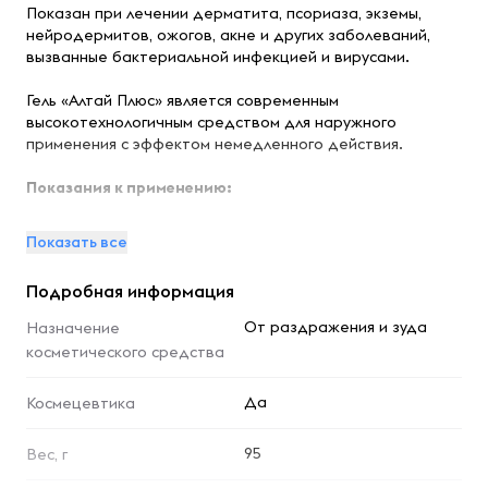
Показан при лечении дерматита, псориаза, экземы,
нейродермитов, ожогов, акне и других заболеваний,
вызванные бактериальной инфекцией и вирусами.
Гель «Алтай Плюс» является современным
высокотехнологичным средством для наружного
применения с эффектом немедленного действия.
Показания к применению:
- оказывает противовоспалительное действие;
Показать все
- стимулирует процессы регенерации кожи и слизистых,
Подробная информация
способствует заживление ран, успокаивает
раздраженную кожу, уменьшает зуд;
От раздражения и зуда
Назначение
косметического средства
- обладает антисептическим и бактерицидным
действием;
Да
Космецевтика
- ускоряет процесс рассасывания гематом (синяков);
95
Вес, г
- ускоряет циркуляцию крови в околосуставной