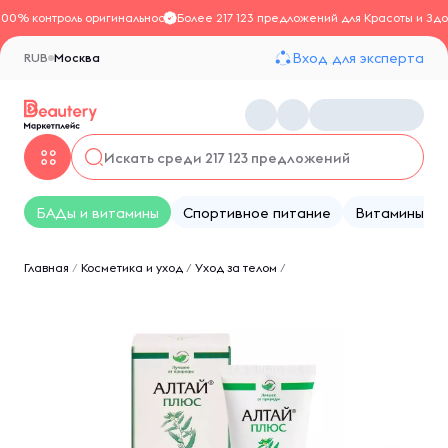
100% контроль оригинальности
Более 217 123 предложений для Красоты и Здо
Вход для эксперта
RUB
Москва
БАДы и витамины
Спортивное питание
Витамины
Главная
/
Косметика и уход
/
Уход за телом
/