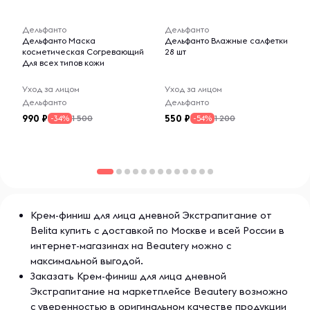
-- : -- : --
-- : -- : --
Дельфанто
Дельфанто
Дельфанто Маска
Дельфанто Влажные салфетки
косметическая Согревающий
28 шт
Для всех типов кожи
Уход за лицом
Уход за лицом
Дельфанто
Дельфанто
990
550
1 500
1 200
-34%
-54%
Крем-финиш для лица дневной Экстрапитание от
Belita купить с доставкой по Москве и всей России в
интернет-магазинах на Beautery можно с
максимальной выгодой.
Заказать Крем-финиш для лица дневной
Экстрапитание на маркетплейсе Beautery возможно
с уверенностью в оригинальном качестве продукции