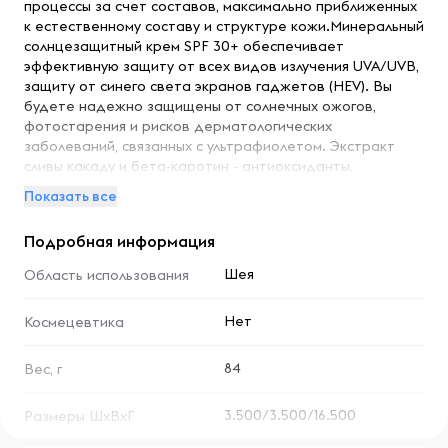
процессы за счет составов, максимально приближенных
к естественному составу и структуре кожи.Минеральный
солнцезащитный крем SPF 30+ обеспечивает
эффективную защиту от всех видов излучения UVA/UVB,
защиту от синего света экранов гаджетов (HEV). Вы
будете надежно защищены от солнечных ожогов,
фотостарения и рисков дерматологических
заболеваний, связанных с ультрафиолетом. Экстракт
сливы какаду и бета-каротин - антиоксиданты,
нейтрализующие агрессивное воздействие внешних
Показать все
факторов. Нежный, легко впитывающийся и не
оставляющий белых следов на коже. Прекрасная основа
Подробная информация
под макияж. Действует сразу после нанесения и
абсолютно безопасен.
Шея
Область использования
Нет
Космецевтика
84
Вес, г
3.500/3.500/16.500
Размеры ШхВхГ