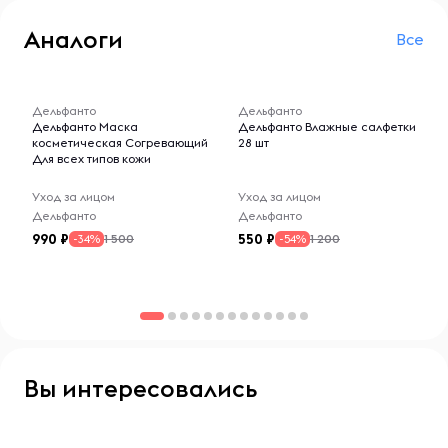
Аналоги
Все
-- : -- : --
-- : -- : --
Дельфанто
Дельфанто
Дельфанто Маска
Дельфанто Влажные салфетки
косметическая Согревающий
28 шт
Для всех типов кожи
Уход за лицом
Уход за лицом
Дельфанто
Дельфанто
990
550
1 500
1 200
-34%
-54%
Вы интересовались
-- : -- : --