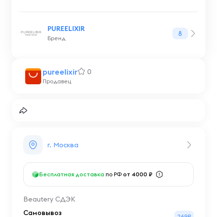
PUREELIXIR
8
Бренд
pureelixir
0
Продавец
г. Москва
Бесплатная доставка
по РФ
от 4000 ₽
Beautery СДЭК
Самовывоз
269₽