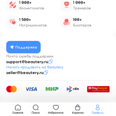
1 000+
1 000+
Косметологов
Тренеров
1 500+
100+
Нутрициологов
Блоггеров
Поддержка
Почта службы поддержки
support@beautery.ru
Начать продавать на Beautery
seller@beautery.ru
Разработка
BusinessMentor.ru
Главная
Поиск
Избранное
Корзина
Профиль