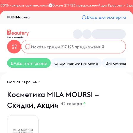
100% контроль оригинальности
Более 217 123 предложений для Красоты и Здо
Вход для эксперта
RUB
Москва
БАДы и витамины
Спортивное питание
Витамины
Главная
/
Бренды
/
Косметика MILA MOURSI –
Скидки, Акции
42 товара
↑