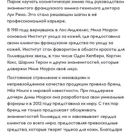
Париж изучать косметическую химию под руководством
знаменитого французского химика-технолога доктора
Луи Рено. Это стало решающим шагом в её
профессиональной карьере.
В 1981 году, вернувшись в Лос-Анджелес, Мила Моурси
основала Институт ухода за кожей, где предоставила
своим клиентам французские средства по уходу за
кожей. Институт стал фаворитом в области красоты для
Голливудских звезд, в том числе Одри Хепберн, Кортни
Кокс, Шарлиз Терон и других знаменитостей, которые
доверяли Миле Моурси своё лицо.
Постоянное стремление к инновациям и
непревзойденное качество продукции привело бренд
Mila Moursi к мировой известности. При поддержке
дочери Дины Моурси она разработала свои уникальные
формулы и в 2012 году представила их миру. С тех пор
бренд не только продолжает обслуживать
знаменитостей Голливуда, но и завоевывает сердца
клиентов со всего мира, предоставляя превосходные
средства, которые творят чудеса для кожи. Благодаря