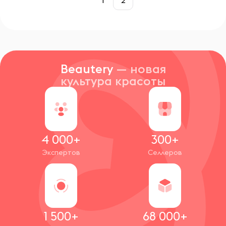
1
2
Beautery
— новая
культура красоты
4 000+
300+
Экспертов
Селлеров
1 500+
68 000+