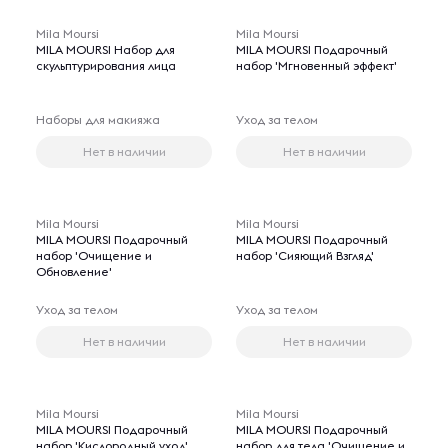
Mila Moursi
Mila Moursi
MILA MOURSI Набор для
MILA MOURSI Подарочный
скульптурирования лица
набор 'Мгновенный эффект'
Наборы для макияжа
Уход за телом
Нет в наличии
Нет в наличии
Mila Moursi
Mila Moursi
MILA MOURSI Подарочный
MILA MOURSI Подарочный
набор 'Очищение и
набор 'Сияющий Взгляд'
Обновление'
Уход за телом
Уход за телом
Нет в наличии
Нет в наличии
Mila Moursi
Mila Moursi
MILA MOURSI Подарочный
MILA MOURSI Подарочный
набор 'Кислородный уход'
набор для тела 'Очищение и