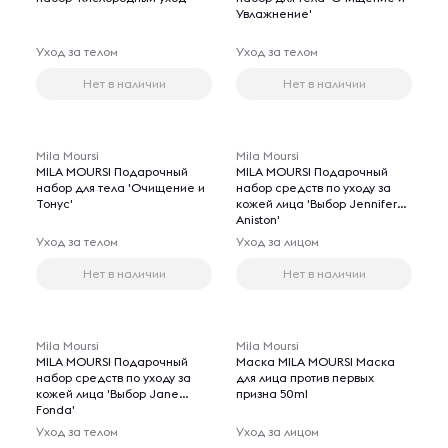
Увлажнение'
Уход за телом
Уход за телом
Нет в наличии
Нет в наличии
Mila Moursi
Mila Moursi
MILA MOURSI Подарочный
MILA MOURSI Подарочный
набор для тела 'Очищение и
набор средств по уходу за
Тонус'
кожей лица 'Выбор Jennifer
Aniston'
Уход за телом
Уход за лицом
Нет в наличии
Нет в наличии
Mila Moursi
Mila Moursi
MILA MOURSI Подарочный
Маска MILA MOURSI Маска
набор средств по уходу за
для лица против первых
кожей лица 'Выбор Jane
призна 50ml
Fonda'
Уход за телом
Уход за лицом