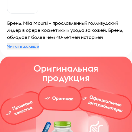
Бренд Mila Moursi – прославленный голливудский
лидер в сфере косметики и ухода за кожей. Бренд
обладает более чем 40-летней историей
создания революционных средств для кожи,
Читать дальше
которые стали неотъемлемой частью ухода звезд
Голливуда и клиентов со всего мира.
Оригинальная
продукция