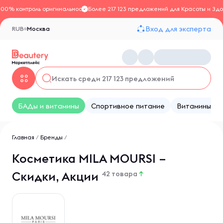
100% контроль оригинальности
Более 217 123 предложений для Красоты и Здо
Вход для эксперта
RUB
Москва
БАДы и витамины
Спортивное питание
Витамины
Главная
/
Бренды
/
Косметика MILA MOURSI –
Скидки, Акции
42 товара
↑