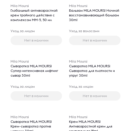
Mila Moursi
Mila Moursi
Глобальный антивозрастной
Бальзам MILA MOURSI Ночной
крем тройного действия с
восстанавливающий бальзам
комплексом ММ-5, 50 мл
30ml
Уход за лицом
Уход за волосами
Нет в наличии
Нет в наличии
Mila Moursi
Mila Moursi
Сыворотка MILA MOURSI
Сыворотка MILA MOURSI
Супер интенсивная лифтинг
Сыворотка для плотности и
сывор 30ml
упруг 30ml
Уход за лицом
Уход за лицом
Нет в наличии
Нет в наличии
Mila Moursi
Mila Moursi
Сыворотка MILA MOURSI
Крем MILA MOURSI
Крем-сыворотка против
Антивозрастной крем для
морщин 30ml
контура глаз 15ml