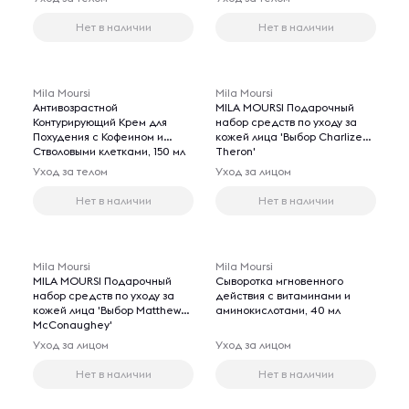
Нет в наличии
Нет в наличии
Mila Moursi
Mila Moursi
Антивозрастной
MILA MOURSI Подарочный
Контурирующий Крем для
набор средств по уходу за
Похудения с Кофеином и
кожей лица 'Выбор Charlize
Стволовыми клетками, 150 мл
Theron'
Уход за телом
Уход за лицом
Нет в наличии
Нет в наличии
Mila Moursi
Mila Moursi
MILA MOURSI Подарочный
Сыворотка мгновенного
набор средств по уходу за
действия с витаминами и
кожей лица 'Выбор Matthew
аминокислотами, 40 мл
McConaughey'
Уход за лицом
Уход за лицом
Нет в наличии
Нет в наличии