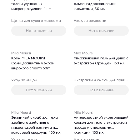
тела и улучшения
альфа-гидроксиновыми
микроциркуляции, 1 шт
кислотами, 30 мл
Щетки для сухого массажа
Уход за волосами
Нет в наличии
Нет в наличии
Mila Moursi
Mila Moursi
Крем MILA MOURSI
Увлажняющий гель для душа с
Солнцезащитный экран
экстрактом Орхидеи, 150 мл
широкого спектр 50ml
Уход за лицом
Экстракты и смеси для принятия ванн
Нет в наличии
Нет в наличии
Mila Moursi
Mila Moursi
Энзимный скраб для тела
Антивозрастной укрепляющий
двойного действия с
лосьон для тела с экстрактом
микропудрой жемчуга и
плюща и стволовыми
кокосовой скорлупы, 150 мл
клетками, 150 мл
Уход за телом
Уход за телом