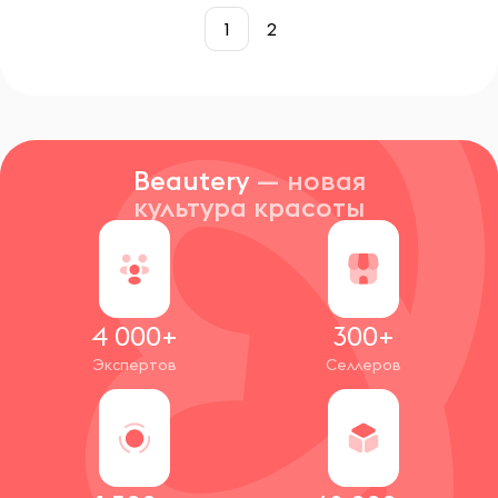
1
2
Beautery
— новая
культура красоты
4 000+
300+
Экспертов
Селлеров