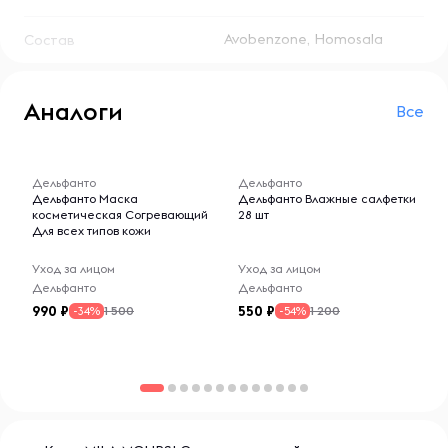
Avobenzone, Homosala
Состав
Аналоги
Все
-- : -- : --
-- : -- : --
Дельфанто
Дельфанто
Дельфанто Маска
Дельфанто Влажные салфетки
косметическая Согревающий
28 шт
Для всех типов кожи
Уход за лицом
Уход за лицом
Дельфанто
Дельфанто
990
550
1 500
1 200
-34%
-54%