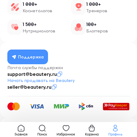
1 000+
1 000+
Косметологов
Тренеров
1 500+
100+
Нутрициологов
Блоггеров
Поддержка
Почта службы поддержки
support@beautery.ru
Начать продавать на Beautery
seller@beautery.ru
Разработка
BusinessMentor.ru
Главная
Поиск
Избранное
Корзина
Профиль