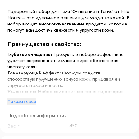
Подарочный набор для тела 'Очищение и Тонус' от Mila
Moursi — это идеальное решение для ухода за кожей. В
набор входят высококачественные продукты, которые
помогут вам достичь свежести и упругости кожи.
Преимущества и свойства:
Глубокое очищение:
Продукты в наборе эффективно
удаляют загрязнения и излишки жира, обеспечивая
чистоту кожи.
Тонизирующий эффект:
Формулы средств
способствуют улучшению тонуса кожи, придавая ей
упругость и эластичность.
Увлажнение:
Набор содержит компоненты, которые
интенсивно увлажняют кожу, предотвращая ее сухость.
Показать все
Натуральные ингредиенты:
Продукты изготовлены на
основе натуральных экстрактов, что делает их
Подробная информация
безопасными для всех типов кожи.
Легкость в использовании:
Удобные форматы средств
450
Вес, г
позволяют легко включить их в повседневный уход.