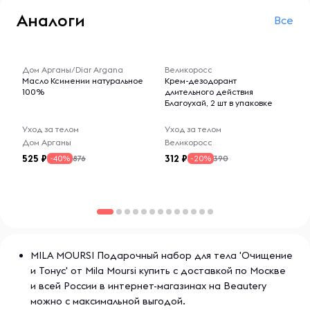
Особенности:
Аналоги
Все
Каждый продукт в наборе разработан с учетом
потребностей кожи, что делает их идеальными для
-- : -- : --
-- : -- : --
ежедневного использования. Набор подходит для всех,
Дом Арганы/Diar Argana
Великоросс
кто хочет улучшить состояние своей кожи и подарить ей
Масло Ксимении натуральное
Крем-дезодорант
заботу и внимание.
100%
длительного действия
Благоухай, 2 шт в упаковке
Условия хранения:
Уход за телом
Уход за телом
Хранить в сухом и прохладном месте, вдали от прямых
Дом Арганы
Великоросс
солнечных лучей и источников влаги. После открытия
525
312
876
390
-40%
-20%
упаковки плотно закрывать, чтобы сохранить свежесть
и эффективность продуктов.
MILA MOURSI Подарочный набор для тела 'Очищение
и Тонус' от Mila Moursi купить с доставкой по Москве
и всей России в интернет-магазинах на Beautery
можно с максимальной выгодой.