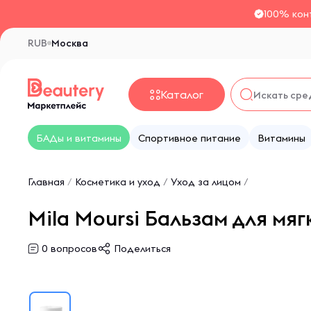
100% кон
RUB
Москва
Каталог
БАДы и витамины
Спортивное питание
Витамины
Главная
/
Косметика и уход
/
Уход за лицом
/
Mila Moursi Бальзам для мя
0
вопросов
Поделиться