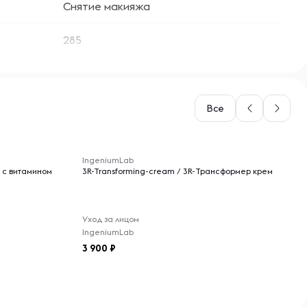
Снятие макияжа
285
Все
-- : -- : --
IngeniumLab
 с витамином
3R-Transforming-cream / 3R-Трансформер крем
Уход за лицом
IngeniumLab
3 900