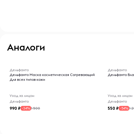
Аналоги
-- : -- : --
-- : -- : --
Дельфанто
Дельфанто
Дельфанто Маска косметическая Согревающий
Дельфанто Вла
Для всех типов кожи
Уход за лицом
Уход за лицом
Дельфанто
Дельфанто
990
550
1 500
1 
-34%
-54%