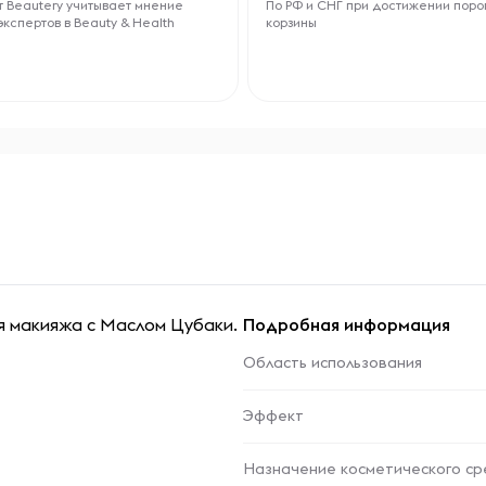
 Beautery учитывает мнение
По РФ и СНГ при достижении поро
экспертов в Beauty & Health
корзины
я макияжа с Маслом Цубаки.
Подробная информация
Область использования
Эффект
Назначение косметического ср