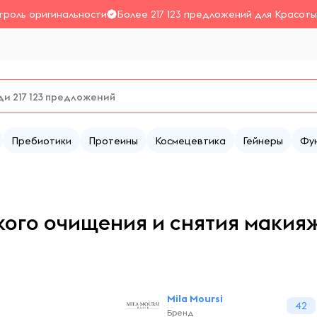
троль оригинальности
Более 217 123 предложений для Красоты
Пребиотики
Протеины
Космецевтика
Гейнеры
Фу
гкого очищения и снятия макияж
Mila Moursi
42
Бренд