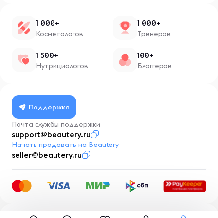
1 000+
1 000+
Косметологов
Тренеров
1 500+
100+
Нутрициологов
Блоггеров
Поддержка
Почта службы поддержки
support@beautery.ru
Начать продавать на Beautery
seller@beautery.ru