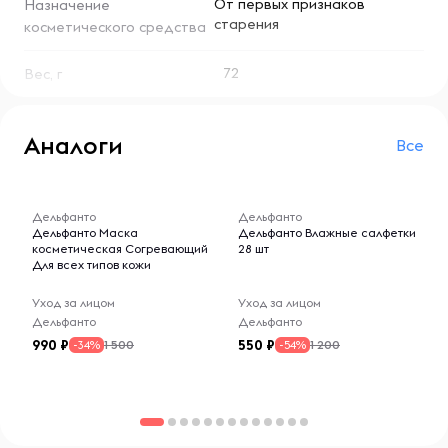
От первых признаков
Назначение
старения
косметического средства
72
Вес, г
Аналоги
Все
-- : -- : --
-- : -- : --
Дельфанто
Дельфанто
Дельфанто Маска
Дельфанто Влажные салфетки
косметическая Согревающий
28 шт
Для всех типов кожи
Уход за лицом
Уход за лицом
Дельфанто
Дельфанто
990
550
1 500
1 200
-34%
-54%