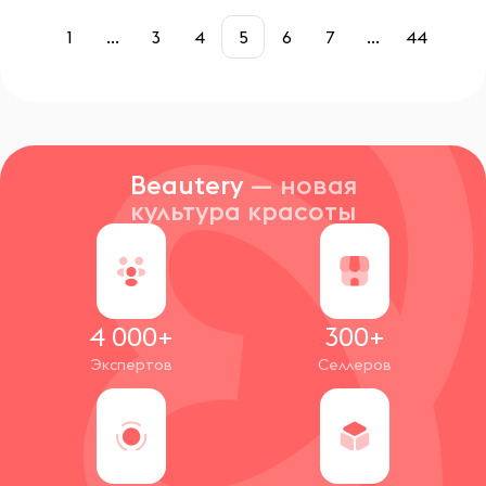
1
...
3
4
5
6
7
...
44
Beautery
— новая
культура красоты
4 000+
300+
Экспертов
Селлеров