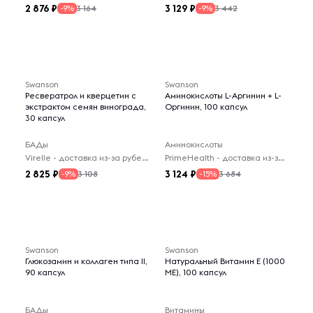
2 876
3 129
3 164
3 442
-9%
-9%
Swanson
Swanson
Ресвератрол и кверцетин с
Аминокислоты L-Аргинин + L-
экстрактом семян винограда,
Оргинин, 100 капсул
30 капсул
БАДы
Аминокислоты
Virelle - доставка из-за рубежа
PrimeHealth - доставка из-за рубежа
2 825
3 124
3 108
3 684
-9%
-15%
Swanson
Swanson
Глюкозамин и коллаген типа II,
Натуральный Витамин Е (1000
90 капсул
МЕ), 100 капсул
БАДы
Витамины