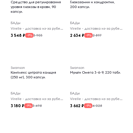
Средство для регулирования
Глюкозамин и хондроитин,
уровня глюкозы в крови, 90
200 капсул
капсул
БАДы
БАДы
Virelle - доставка из-за рубежа
Virelle - доставка из-за рубежа
3 548
2 634
3 903
2 897
-9%
-9%
Swanson
Swanson
Комплекс цитрата кальция
Мульти Омега 3-6-9, 220 табл
(250 мг), 300 капсул
БАДы
БАДы
Virelle - доставка из-за рубежа
Virelle - доставка из-за рубежа
3 180
3 662
3 498
4 028
-9%
-9%