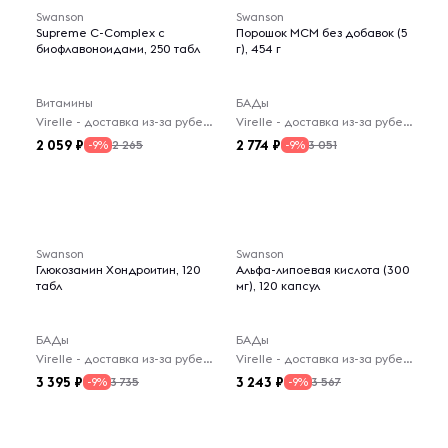
Swanson
Swanson
Supreme C-Complex с
Порошок МСМ без добавок (5
биофлавоноидами, 250 табл
г), 454 г
Витамины
БАДы
Virelle - доставка из-за рубежа
Virelle - доставка из-за рубежа
2 059
2 774
2 265
3 051
-9%
-9%
Swanson
Swanson
Глюкозамин Хондроитин, 120
Альфа-липоевая кислота (300
табл
мг), 120 капсул
БАДы
БАДы
Virelle - доставка из-за рубежа
Virelle - доставка из-за рубежа
3 395
3 243
3 735
3 567
-9%
-9%