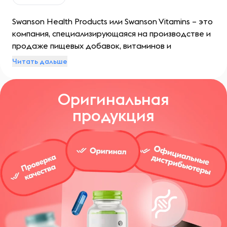
Swanson Health Products или Swanson Vitamins – это
компания, специализирующаяся на производстве и
продаже пищевых добавок, витаминов и
минералов. Свой путь она начала с небольшого
Читать дальше
семейного предприятия, однако вскоре стала
крупнейшим поставщиком БАДов в мире. Ключевым
Оригинальная
фактором успеха бренда стало сочетание
высокого качества продукции с доступными
продукция
ценами.