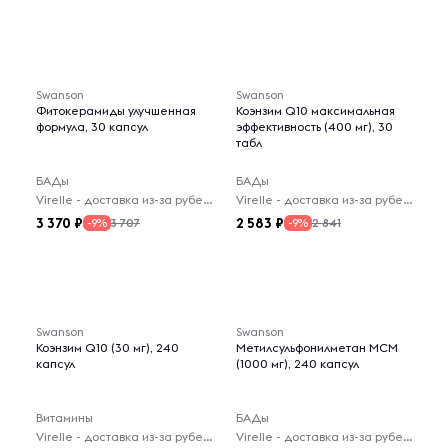
Swanson
Swanson
Фитокерамиды улучшенная
Коэнзим Q10 максимальная
формула, 30 капсул
эффективность (400 мг), 30
табл
БАДы
БАДы
Virelle - доставка из-за рубежа
Virelle - доставка из-за рубежа
3 370
2 583
3 707
2 841
-9%
-9%
Swanson
Swanson
Коэнзим Q10 (30 мг), 240
Метилсульфонилметан МСМ
капсул
(1000 мг), 240 капсул
Витамины
БАДы
Virelle - доставка из-за рубежа
Virelle - доставка из-за рубежа