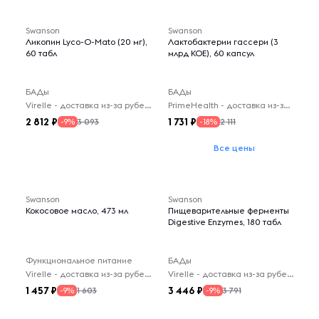
Swanson
Swanson
Ликопин Lyco-O-Mato (20 мг),
Лактобактерии гассери (3
60 табл
млрд КОЕ), 60 капсул
БАДы
БАДы
Virelle - доставка из-за рубежа
PrimeHealth - доставка из-за рубежа
2 812
1 731
3 093
2 111
-9%
-18%
Все цены
Swanson
Swanson
Кокосовое масло, 473 мл
Пищеварительные ферменты
Digestive Enzymes, 180 табл
Функциональное питание
БАДы
Virelle - доставка из-за рубежа
Virelle - доставка из-за рубежа
1 457
3 446
1 603
3 791
-9%
-9%