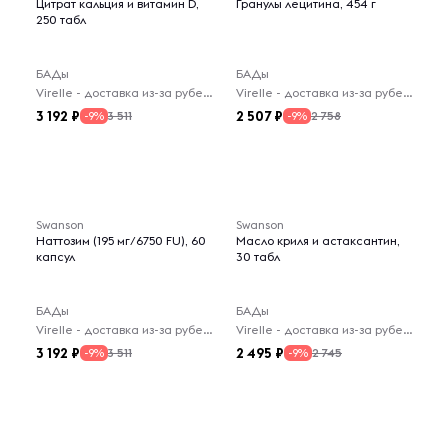
Цитрат кальция и витамин D,
Гранулы лецитина, 454 г
250 табл
БАДы
БАДы
Virelle - доставка из-за рубежа
Virelle - доставка из-за рубежа
3 192
2 507
3 511
2 758
-9%
-9%
Swanson
Swanson
Наттозим (195 мг/6750 FU), 60
Масло криля и астаксантин,
капсул
30 табл
БАДы
БАДы
Virelle - доставка из-за рубежа
Virelle - доставка из-за рубежа
3 192
2 495
3 511
2 745
-9%
-9%