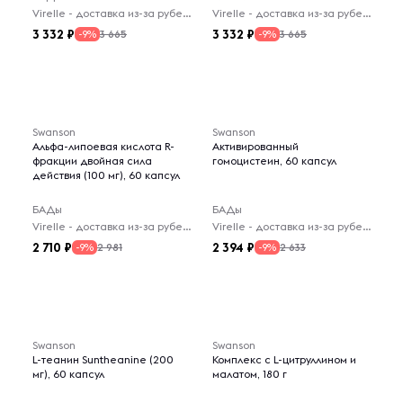
Virelle - доставка из-за рубежа
Virelle - доставка из-за рубежа
3 332
3 332
3 665
3 665
-9%
-9%
Swanson
Swanson
Альфа-липоевая кислота R-
Активированный
фракции двойная сила
гомоцистеин, 60 капсул
действия (100 мг), 60 капсул
БАДы
БАДы
Virelle - доставка из-за рубежа
Virelle - доставка из-за рубежа
2 710
2 394
2 981
2 633
-9%
-9%
Swanson
Swanson
L-теанин Suntheanine (200
Комплекс с L-цитруллином и
мг), 60 капсул
малатом, 180 г