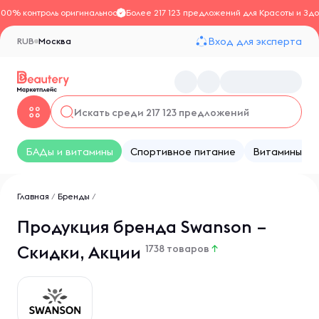
100% контроль оригинальности
Более 217 123 предложений для Красоты и Здо
Вход для эксперта
RUB
Москва
БАДы и витамины
Спортивное питание
Витамины
Главная
/
Бренды
/
Продукция бренда Swanson –
Скидки, Акции
1738 товаров
↑