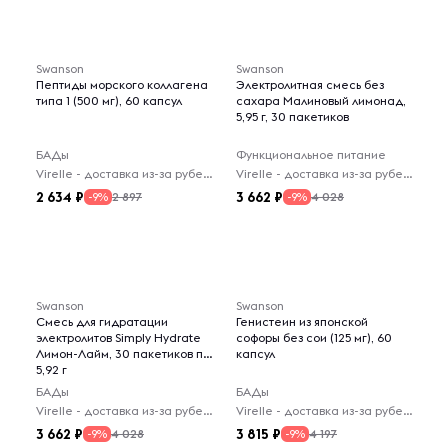
Swanson
Swanson
Пептиды морского коллагена
Электролитная смесь без
типа 1 (500 мг), 60 капсул
сахара Малиновый лимонад,
5,95 г, 30 пакетиков
БАДы
Функциональное питание
Virelle - доставка из-за рубежа
Virelle - доставка из-за рубежа
2 634
3 662
2 897
4 028
-9%
-9%
Swanson
Swanson
Смесь для гидратации
Генистеин из японской
электролитов Simply Hydrate
софоры без сои (125 мг), 60
Лимон-Лайм, 30 пакетиков по
капсул
5,92 г
БАДы
БАДы
Virelle - доставка из-за рубежа
Virelle - доставка из-за рубежа
3 662
3 815
4 028
4 197
-9%
-9%