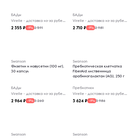
БАДы
БАДы
Virelle - доставка из-за рубежа
Virelle - доставка из-за рубежа
2 355
2 710
2 591
2 981
-9%
-9%
Swanson
Swanson
Физетин и новусетин (100 мг),
Пребиотическая клетчатка
30 капсул
FiberAid лиственница
арабиногалактан (AG), 250 г
БАДы
Пребиотики
Virelle - доставка из-за рубежа
Virelle - доставка из-за рубежа
2 964
3 624
3 260
3 986
-9%
-9%
Swanson
Swanson