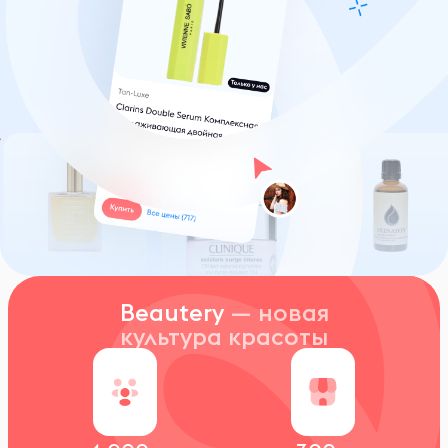
Beautery
— новая
культура красоты