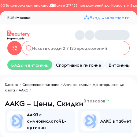
100% контроль оригинальности
Более 217 123 предложений для Красоты и Здо
Вход для эксперта
RUB
Москва
БАДы и витамины
Спортивное питание
Витамины
Главная
/
Спортивное питание
/
Аминокислоты
/
Донаторы оксида
азота
/
AAKG
/
0 товаров
↑
AAKG – Цены, Скидки
AAKG с
аминокислотой L-
AAKG в таблетка
артинин