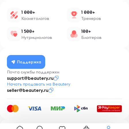
1 000+
1 000+
Косметологов
Тренеров
1 500+
100+
Нутрициологов
Блоггеров
Поддержка
Почта службы поддержки
support@beautery.ru
Начать продавать на Beautery
seller@beautery.ru