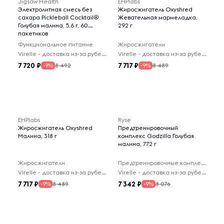
Jigsaw Health
EHPlabs
Электролитная смесь без
Жиросжигатель Oxyshred
сахара Pickleball Cocktail®
Жевательная мармеладка,
Голубая малина, 5,6 г, 60
292 г
пакетиков
Функциональное питание
Жиросжигатели
Virelle - доставка из-за рубежа
Virelle - доставка из-за рубежа
7 720
7 717
8 492
8 489
-9%
-9%
EHPlabs
Ryse
Жиросжигатель Oxyshred
Предтренировочный
Малина, 318 г
комплекс Godzilla Голубая
малина, 772 г
Жиросжигатели
Предтренировочные комплексы
Virelle - доставка из-за рубежа
Virelle - доставка из-за рубежа
7 717
7 342
8 489
8 076
-9%
-9%