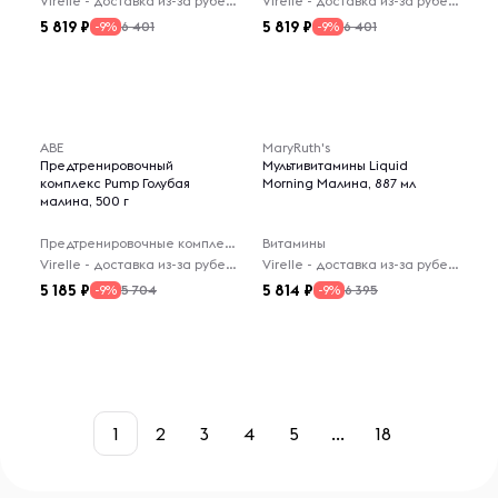
Virelle - доставка из-за рубежа
Virelle - доставка из-за рубежа
5 819
5 819
6 401
6 401
-9%
-9%
ABE
MaryRuth's
Предтренировочный
Мультивитамины Liquid
комплекс Pump Голубая
Morning Малина, 887 мл
малина, 500 г
Предтренировочные комплексы
Витамины
Virelle - доставка из-за рубежа
Virelle - доставка из-за рубежа
5 185
5 814
5 704
6 395
-9%
-9%
1
2
3
4
5
...
18