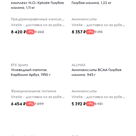
комплекс N.O.-Xplode Голубая
Голубая малина, 1,22 кг
малина, 1,11 кг
Предтренировочные комплексы
Аминокислоты
Virelle - доставка из-за рубежа
Virelle - доставка из-за рубежа
8 420
8 357
9 262
9 193
-9%
-9%
EFX Sports
ALLMAX
Углеводный напиток
Аминокислоты BCAA Голубая
Карболин Арбуз, 1950 г
малина, 945 г
Функциональное питание
Аминокислоты
Virelle - доставка из-за рубежа
Virelle - доставка из-за рубежа
6 454
5 392
7 099
5 931
-9%
-9%