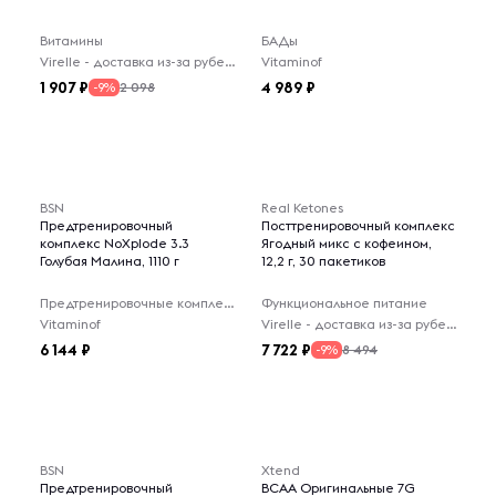
Витамины
БАДы
Virelle - доставка из-за рубежа
Vitaminof
1 907
4 989
2 098
-9%
BSN
Real Ketones
Предтренировочный
Посттренировочный комплекс
комплекс NoXplode 3.3
Ягодный микс с кофеином,
Голубая Малина, 1110 г
12,2 г, 30 пакетиков
Предтренировочные комплексы
Функциональное питание
Vitaminof
Virelle - доставка из-за рубежа
6 144
7 722
8 494
-9%
BSN
Xtend
Предтренировочный
BCAA Оригинальные 7G