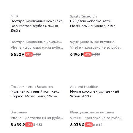
MHP
Sports Research
Посттренировочный комплекс
Пищевая добавка Keto+
Dark Matter Голубая малина,
Малиновый лимонад, 318 г
1560 г
Посттренировочные комплексы
Функциональное питание
Virelle - доставка из-за рубежа
Virelle - доставка из-за рубежа
5 552
6 198
6 107
6 818
-9%
-9%
Trace Minerals Research
Ancient Nutrition
Мультивитаминный комплекс
Мульти коллаген улучшенный
Tropical Mixed Berry, 887 мл
Ягоды, 480 г
Витамины
Функциональное питание
Virelle - доставка из-за рубежа
Virelle - доставка из-за рубежа
5 439
6 038
5 983
6 642
-9%
-9%