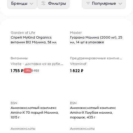
Бренды
Фильтры
Популярные
Товары для 18+ лет
Garden of Life
Maxler
Спрей MyKind Organics
Гуарана Малина (2000 мг), 25
витамин B12 Малина, 58 мл
мл, 14 шт в упаковке
Витамины
Предтренировочные комплексы
Virelle - доставка из-за рубежа
Vitaminof
1 755
1 822
1 931
-9%
BSN
BSN
Аминокислотный комплекс
Аминокислотный комплекс
Amino-X 70 порций Малина,
Amino-X Голубая малина,
1015 г
порошок, 435 г
Аминокислоты
Аминокислоты