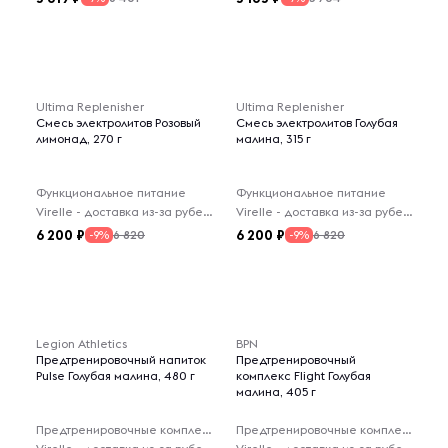
Ultima Replenisher
Ultima Replenisher
Смесь электролитов Розовый
Смесь электролитов Голубая
лимонад, 270 г
малина, 315 г
Функциональное питание
Функциональное питание
Virelle - доставка из-за рубежа
Virelle - доставка из-за рубежа
6 200
6 200
6 820
6 820
-9%
-9%
Legion Athletics
BPN
Предтренировочный напиток
Предтренировочный
Pulse Голубая малина, 480 г
комплекс Flight Голубая
малина, 405 г
Предтренировочные комплексы
Предтренировочные комплексы