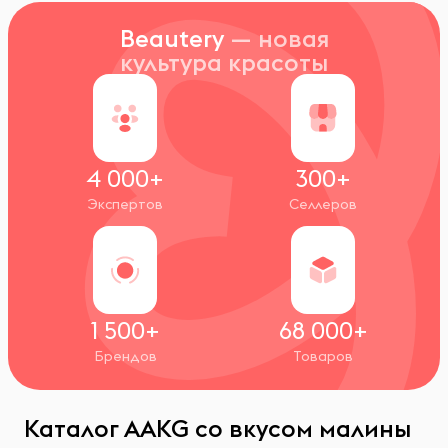
Beautery
— новая
культура красоты
4 000+
300+
Экспертов
Селлеров
1 500+
68 000+
Брендов
Товаров
Каталог AAKG со вкусом малины