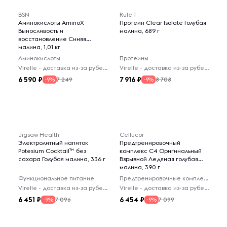
BSN
Rule 1
Аминокислоты AminoX
Протеин Clear Isolate Голубая
Выносливость и
малина, 689 г
восстановление Синяя
малина, 1,01 кг
Аминокислоты
Протеины
Virelle - доставка из-за рубежа
Virelle - доставка из-за рубежа
6 590
7 916
7 249
8 708
-9%
-9%
Jigsaw Health
Cellucor
Электролитный напиток
Предтренировочный
Potesium Cocktail™ без
комплекс C4 Оригинальный
сахара Голубая малина, 336 г
Взрывной Ледяная голубая
малина, 390 г
Функциональное питание
Предтренировочные комплексы
Virelle - доставка из-за рубежа
Virelle - доставка из-за рубежа
6 451
6 454
7 096
7 099
-9%
-9%