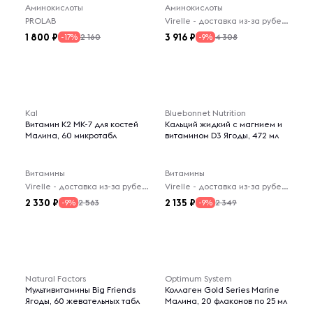
Аминокислоты
Аминокислоты
PROLAB
Virelle - доставка из-за рубежа
1 800
3 916
2 160
4 308
-17%
-9%
Kal
Bluebonnet Nutrition
Витамин K2 MK-7 для костей
Кальций жидкий с магнием и
Малина, 60 микротабл
витамином D3 Ягоды, 472 мл
Витамины
Витамины
Virelle - доставка из-за рубежа
Virelle - доставка из-за рубежа
2 330
2 135
2 563
2 349
-9%
-9%
Natural Factors
Optimum System
Мультивитамины Big Friends
Коллаген Gold Series Marine
Ягоды, 60 жевательных табл
Малина, 20 флаконов по 25 мл