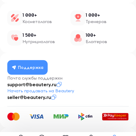
1 000+
1 000+
Косметологов
Тренеров
1 500+
100+
Нутрициологов
Блоггеров
Поддержка
Почта службы поддержки
support@beautery.ru
Начать продавать на Beautery
seller@beautery.ru