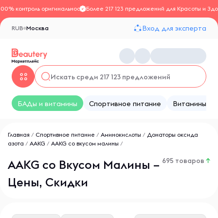
100% контроль оригинальности
Более 217 123 предложений для Красоты и Здо
Вход для эксперта
RUB
Москва
БАДы и витамины
Спортивное питание
Витамины
Главная
/
Спортивное питание
/
Аминокислоты
/
Донаторы оксида
азота
/
AAKG
/
AAKG со вкусом малины
/
695 товаров
↑
AAKG со Вкусом Малины –
Цены, Скидки