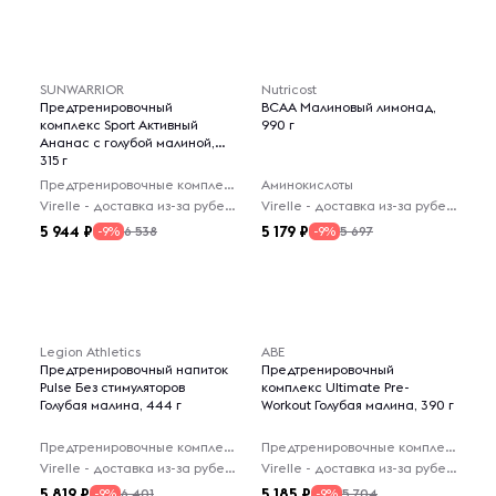
SUNWARRIOR
Nutricost
Предтренировочный
BCAA Малиновый лимонад,
комплекс Sport Активный
990 г
Ананас с голубой малиной,
315 г
Предтренировочные комплексы
Аминокислоты
Virelle - доставка из-за рубежа
Virelle - доставка из-за рубежа
5 944
5 179
6 538
5 697
-9%
-9%
Legion Athletics
ABE
Предтренировочный напиток
Предтренировочный
Pulse Без стимуляторов
комплекс Ultimate Pre-
Голубая малина, 444 г
Workout Голубая малина, 390 г
Предтренировочные комплексы
Предтренировочные комплексы
Virelle - доставка из-за рубежа
Virelle - доставка из-за рубежа
5 819
5 185
6 401
5 704
-9%
-9%