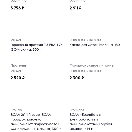
Vitaminof
Vitaminof
5 756
2 911
VILAVI
SHROOM SHROOM
Гороховый протеин T8 ERA TO
Какао для детей Малина, 150
GO Малина, 350 г
г
Протеины
Функциональное питание
VILAVI
SHROOM SHROOM
2 520
2 300
ProLab
ProSupps
BCAA 2:1:1 ProLab, БСАА
BCAA +Essentials с
порошок, комлекс
электролитами и
аминокислот, жиросжигатель
аминокислотами Голубая
для похудения, малина, 300 г
малина, 414 г