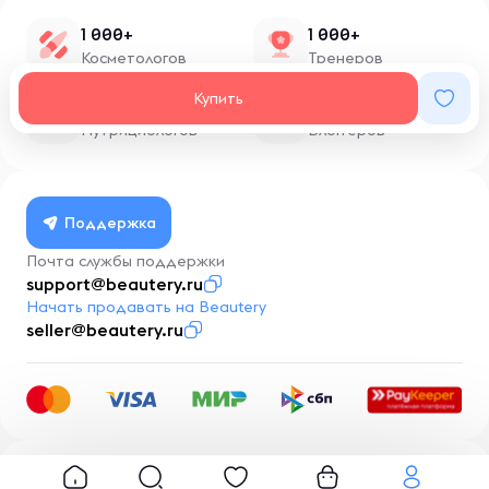
1 000+
1 000+
Косметологов
Тренеров
Купить
1 500+
100+
Нутрициологов
Блоггеров
Поддержка
Почта службы поддержки
support@beautery.ru
Начать продавать на Beautery
seller@beautery.ru
Разработка
BusinessMentor.ru