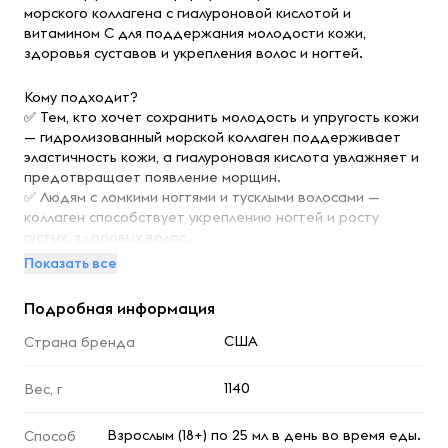
морского коллагена с гиалуроновой кислотой и
витамином C для поддержания молодости кожи,
здоровья суставов и укрепления волос и ногтей.
Кому подходит?
✅ Тем, кто хочет сохранить молодость и упругость кожи
— гидролизованный морской коллаген поддерживает
эластичность кожи, а гиалуроновая кислота увлажняет и
предотвращает появление морщин.
✅ Людям с ломкими ногтями и тусклыми волосами —
коллаген способствует укреплению ногтей и росту
густых, здоровых волос.
✅ Тем, кто заботится о здоровье суставов — коллаген
Показать все
улучшает подвижность суставов, снижает риск
воспалений и болевой синдром.
Подробная информация
✅ Спортсменам и активным людям — способствует
восстановлению после физических нагрузок и снижает
США
Страна бренда
риск травм.
1140
Вес, г
Ключевые преимущества и состав COLLAGEN MARINE:
✔ 10 000 мг гидролизованного морского коллагена —
Взрослым (18+) по 25 мл в день во время еды.
Способ
эффективная дозировка, обеспечивающая выраженный