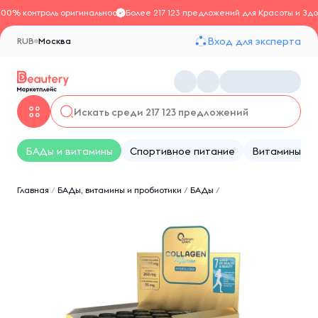
100% контроль оригинальности
Более 217 123 предложений для Красоты и Здо
Вход для эксперта
RUB
Москва
БАДы и витамины
Спортивное питание
Витамины
Главная
/
БАДы, витамины и пробиотики
/
БАДы
/