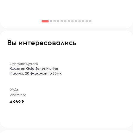
Беременным и кормящим женщинам рекомендуется
консультация с врачом.
Детям до 18 лет не рекомендуется.
Поддержите свою красоту и здоровье с Optimum
System COLLAGEN MARINE — для упругой кожи,
здоровых суставов, крепких ногтей и густых волос!
Вы интересовались
-- : -- : --
Optimum System
Коллаген Gold Series Marine
Малина, 20 флаконов по 25 мл
БАДы
Vitaminof
4 989