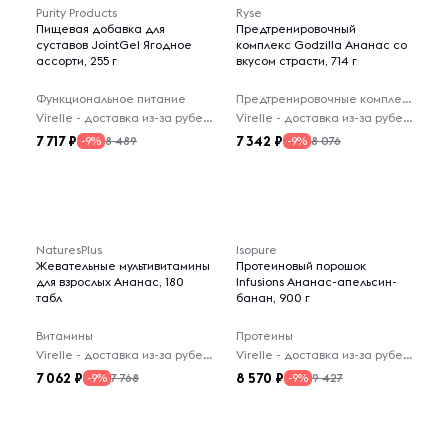
Purity Products
Ryse
Пищевая добавка для
Предтренировочный
суставов JointGel Ягодное
комплекс Godzilla Ананас со
ассорти, 255 г
вкусом страсти, 714 г
Функциональное питание
Предтренировочные комплексы
Virelle - доставка из-за рубежа
Virelle - доставка из-за рубежа
7 717
7 342
8 489
8 076
-9%
-9%
NaturesPlus
Isopure
Жевательные мультивитамины
Протеиновый порошок
для взрослых Ананас, 180
Infusions Ананас-апельсин-
табл
банан, 900 г
Витамины
Протеины
Virelle - доставка из-за рубежа
Virelle - доставка из-за рубежа
7 062
8 570
7 768
9 427
-9%
-9%