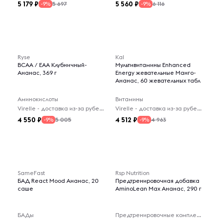
5 179
5 560
5 697
6 116
-9%
-9%
Ryse
Kal
BCAA / EAA Клубничный-
Мультивитамины Enhanced
Ананас, 369 г
Energy жевательные Манго-
Ананас, 60 жевательных табл
Аминокислоты
Витамины
Virelle - доставка из-за рубежа
Virelle - доставка из-за рубежа
4 550
4 512
5 005
4 963
-9%
-9%
SameFast
Rsp Nutrition
БАД React Mood Ананас, 20
Предтренировочная добавка
саше
AminoLean Max Ананас, 290 г
БАДы
Предтренировочные комплексы