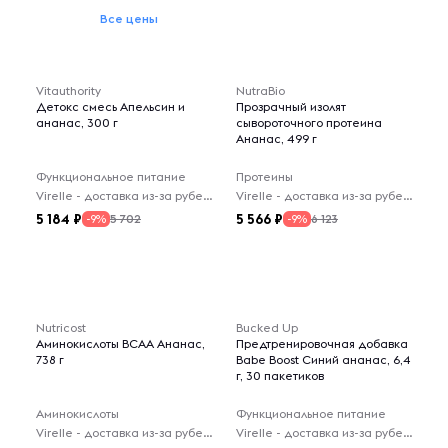
Все цены
Vitauthority
NutraBio
Детокс смесь Апельсин и
Прозрачный изолят
ананас, 300 г
сывороточного протеина
Ананас, 499 г
Функциональное питание
Протеины
Virelle - доставка из-за рубежа
Virelle - доставка из-за рубежа
5 184
5 566
5 702
6 123
-9%
-9%
Nutricost
Bucked Up
Аминокислоты BCAA Ананас,
Предтренировочная добавка
738 г
Babe Boost Синий ананас, 6,4
г, 30 пакетиков
Аминокислоты
Функциональное питание
Virelle - доставка из-за рубежа
Virelle - доставка из-за рубежа