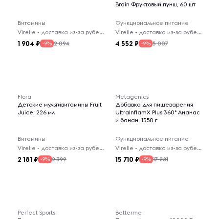
Brain Фруктовый пунш, 60 шт
Витамины
Функциональное питание
Virelle - доставка из-за рубежа
Virelle - доставка из-за рубежа
1 904
4 552
2 094
5 007
-9%
-9%
Flora
Metagenics
Детские мультивитамины Fruit
Добавка для пищеварения
Juice, 226 мл
UltralnflamX Plus 360° Ананас
и банан, 1350 г
Витамины
Функциональное питание
Virelle - доставка из-за рубежа
Virelle - доставка из-за рубежа
2 181
15 710
2 399
17 281
-9%
-9%
Perfect Sports
Betterme