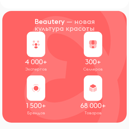
Beautery
— новая
культура красоты
4 000+
300+
Экспертов
Селлеров
1 500+
68 000+
Брендов
Товаров