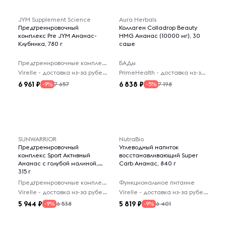
JYM Supplement Science
Aura Herbals
Предтренировочный
Коллаген Colladrop Beauty
комплекс Pre JYM Ананас-
HMG Ананас (10000 мг), 30
Клубника, 780 г
саше
Предтренировочные комплексы
БАДы
Virelle - доставка из-за рубежа
PrimeHealth - доставка из-за рубежа
6 961
6 838
7 657
7 198
-9%
-5%
SUNWARRIOR
NutraBio
Предтренировочный
Углеводный напиток
комплекс Sport Активный
восстанавливающий Super
Ананас с голубой малиной,
Carb Ананас, 840 г
315 г
Предтренировочные комплексы
Функциональное питание
Virelle - доставка из-за рубежа
Virelle - доставка из-за рубежа
5 944
5 819
6 538
6 401
-9%
-9%