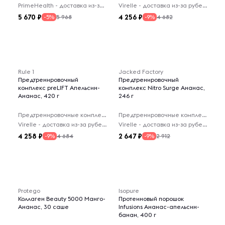
PrimeHealth - доставка из-за рубежа
Virelle - доставка из-за рубежа
5 670
4 256
5 968
4 682
-5%
-9%
Rule 1
Jacked Factory
Предтренировочный
Предтренировочный
комплекс preLIFT Апельсин-
комплекс Nitro Surge Ананас,
Ананас, 420 г
246 г
Предтренировочные комплексы
Предтренировочные комплексы
Virelle - доставка из-за рубежа
Virelle - доставка из-за рубежа
4 258
2 647
4 684
2 912
-9%
-9%
Protego
Isopure
Коллаген Beauty 5000 Манго-
Протеиновый порошок
Ананас, 30 саше
Infusions Ананас-апельсин-
банан, 400 г