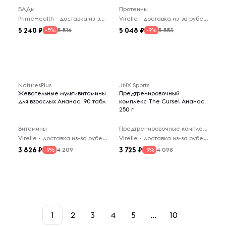
БАДы
Протеины
PrimeHealth - доставка из-за рубежа
Virelle - доставка из-за рубежа
5 240
5 048
5 516
5 553
-5%
-9%
NaturesPlus
JNX Sports
Жевательные мультивитамины
Предтренировочный
для взрослых Ананас, 90 табл
комплекс The Curse! Ананас,
250 г
Витамины
Предтренировочные комплексы
Virelle - доставка из-за рубежа
Virelle - доставка из-за рубежа
3 826
3 725
4 209
4 098
-9%
-9%
1
2
3
4
5
...
10