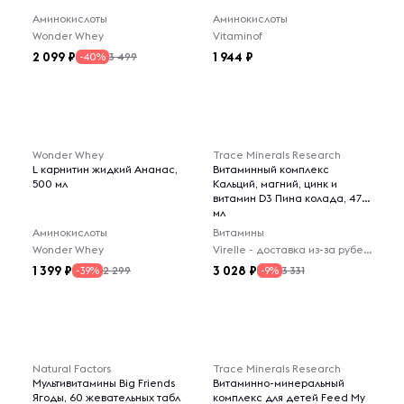
Аминокислоты
Аминокислоты
Wonder Whey
Vitaminof
2 099
1 944
3 499
-40%
Wonder Whey
Trace Minerals Research
L карнитин жидкий Ананас,
Витаминный комплекс
500 мл
Кальций, магний, цинк и
витамин D3 Пина колада, 473
мл
Аминокислоты
Витамины
Wonder Whey
Virelle - доставка из-за рубежа
1 399
3 028
2 299
3 331
-39%
-9%
Natural Factors
Trace Minerals Research
Мультивитамины Big Friends
Витаминно-минеральный
Ягоды, 60 жевательных табл
комплекс для детей Feed My