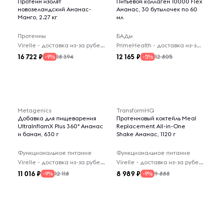
Протеин изолят
Питьевой коллаген 10000 Flex
новозеландский Ананас-
Ананас, 30 бутылочек по 60
Манго, 2.27 кг
мл
Протеины
БАДы
Virelle - доставка из-за рубежа
PrimeHealth - доставка из-за рубежа
16 722
12 165
18 394
12 805
-9%
-5%
Metagenics
TransformHQ
Добавка для пищеварения
Протеиновый коктейль Meal
UltralnflamX Plus 360° Ананас
Replacement All-in-One
и банан, 630 г
Shake Ананас, 1120 г
Функциональное питание
Функциональное питание
Virelle - доставка из-за рубежа
Virelle - доставка из-за рубежа
11 016
8 989
12 118
9 888
-9%
-9%