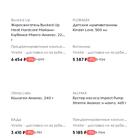
Bucked Up
FLORADIX
Жиросжигатель Bucked Up
Детские мультивитамины
Heat Hardcore Майами-
Kinder Love, 500 мл
Клубника-Манго-Ананас, 228
г
Предтренировочные комплексы
Витамины
Virelle - доставка из-за рубежа
Virelle - доставка из-за рубежа
6 454
5 387
7 099
5 926
-9%
-9%
Olimp Labs
ALLMAX
Коллаген Ананас, 240 г
Бустер насоса Impact Pump
Xtreme Ананас и манго, 465 г
БАДы
Предтренировочные комплексы
Virelle - доставка из-за рубежа
Virelle - доставка из-за рубежа
3 410
5 185
3 751
5 704
-9%
-9%